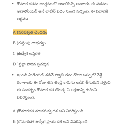
కౌమార దశను ఆంగ్లములో అడాలిసెన్స్ అంటారు. ఈ పదము
అడాలిసియర్ అనే లాటిన్ పదం నుంచి వచ్చింది. ఈ పదానికి
అర్ధము
A )పరిపక్వత చెందడం
B )గుర్తింపు లాభత్వం
C )ఉద్వేగ అస్థిరత
D )ప్రజ్ఞా పాఠవ ప్రదర్శన
ఇంటర్ మీడియట్ చదివే స్వాతి తను రోజూ బస్సులో వెళ్లే
కళాశాలకు ఈ రోజు తన తండ్రి కారును అడిగి తీసుకుని వెళ్లింది.
ఈ సందర్భం కౌమార దశ యొక్క ఏ లక్షణాన్ని గురించి
వివరిస్తుంది.
A )కౌమారదశ నూతనత్వ దశ అని వివరిస్తుంది
B )కౌమారదశ ఉద్వేగ ప్రాయ దశ అని వివరిస్తుంది