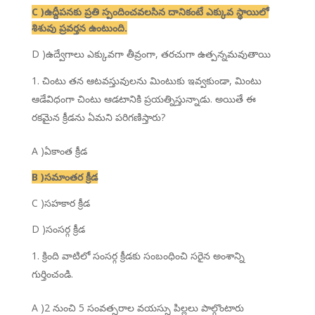
C )ఉద్దీపనకు ప్రతి స్పందించవలసిన దానికంటే ఎక్కువ స్థాయిలో
శిశువు ప్రవర్తన ఉంటుంది.
D )ఉద్వేగాలు ఎక్కువగా తీవ్రంగా, తరచుగా ఉత్పన్నమవుతాయి
చింటు తన ఆటవస్తువులను మింటుకు ఇవ్వకుండా, మింటు
ఆడేవిధంగా చింటు ఆడటానికి ప్రయత్నిస్తున్నాడు. అయితే ఈ
రకమైన క్రీడను ఏమని పరిగణిస్తారు?
A )ఏకాంత క్రీడ
B )సమాంతర క్రీడ
C )సహకార క్రీడ
D )సంసర్గ క్రీడ
క్రింది వాటిలో సంసర్గ క్రీడకు సంబంధించి సరైన అంశాన్ని
గుర్తించండి.
A )2 నుంచి 5 సంవత్సరాల వయస్సు పిల్లలు పాల్గొంటారు