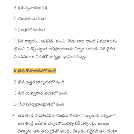
B )యవ్వనారంభదశ
C )నియతచలన దశ
D )ఉత్తరకౌమారదశ
సిరి న్యాయం, అవినీతి, మంచి, చెడు బాధ లాంటి విషయాలను
గ్రహించి వీటిపై స్వంత అభిప్రాయాలను ఏర్పరచుకుంది. సిరి నైతిక
వికాసపరంగా ఏదశలో ఉన్నట్లు భావించవచ్చు.
A )సిరి కౌమారదశలో ఉంది
B )సిరి ఉత్తర బాల్యదశలో ఉంది
C )సిరి యవ్వనారంభదశలో ఉంది
D )సిరి పూర్వబాల్యదశలో ఉంది
తన తండ్రి కొడతాడని భావించిన టింకూ, “స్కూలుకు వెళ్ళవా?”
అని తండ్రి అడిగితే వెళ్ళకపోయినప్పటికీ వెళ్ళినట్టు అబద్ధం
చెప్పాడు. తన తమ్ముడితో అబద్దం చెప్పడం సరైనదే అని టింకూ