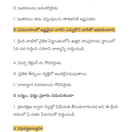
B )ఇతరులను అనుకరిస్తాడు
C )ఇతరులు తమ వస్తువులను తాకడానికి ఇష్టపడరు
D )సమూహంలో ఇష్టమైన వారిని ఎన్నుకొని వారితో ఆడుకుంటారు
క్రింది వాటిలో నైతిక సిద్ధాంతంలోని ఉత్తర సాంప్రదాయ స్థాయిలో
5వ దశ గుర్తించి సరికాని వాక్యాన్ని గుర్తించండి.
A )మెర్సి కిల్లింగ్ ను గౌరవిస్తాడు
B )నైతిక తీర్పులు వ్యక్తిలో అంతర్లీనమవుతాయి
C )రాజ్యాంగ సవరణలను గౌరవిస్తాడు
D )చట్టం, ధర్మం ప్రకారం నడుచుకుంటా
క్రమశిక్షణ ద్వారా పిల్లల్లో విధేయత తీసుకురాగలదశ అని ఈ క్రింది
దశలలో ఏ దశకు పేరుగలదో గుర్తించండి.
A )పూర్వబాల్యదశ