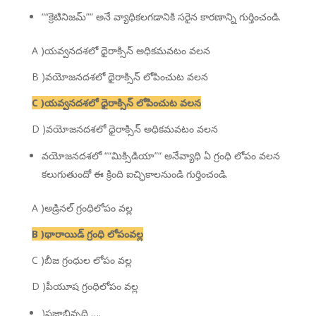
““క్రెటినిజమ్”“ అనే వ్యాధికలగడానికి సరైన కారణాన్ని గుర్తించండి.
A )యవ్వనదశలో ధైరాక్సిన్ అధికమవటం వలన
B )వయోజనదశలో థైరాక్సిన్ లోపించుట వలన
C )యవ్వనదశలో ధైరాక్సిన్ లోపించుట వలన
D )వయోజనదశలో ధైరాక్సిన్ అధికమవటం వలన
వయోజనదశలో ““మిక్సిడియా”“ అనేవ్యాధి ఏ గ్రంధి లోపం వలన
కలుగుతుందో ఈ క్రింది ఐచ్ఛికాలనుండి గుర్తించండి.
A )అడ్రినల్ గ్రంధిలోపం వల్ల
B )థారాయిడ్ గ్రంధి లోపంవల్ల
C )బీజ గ్రంధుల లోపం వల్ల
D )పీయూష గ్రంధిలోపం వల్ల
)ప్రజ్ఞాభివృద్ధి ….