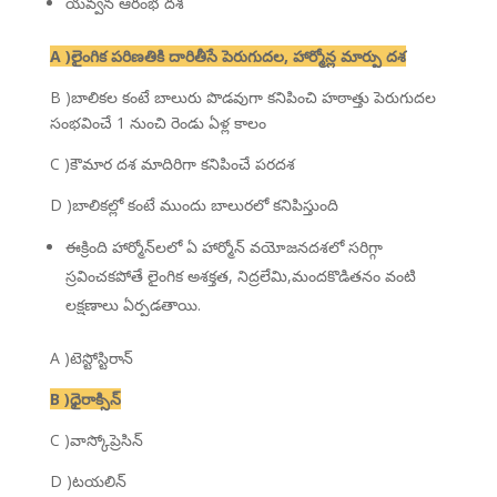
యవ్వన ఆరంభ దశ
A )లైంగిక పరిణతికి దారితీసే పెరుగుదల, హార్మోన్ల మార్పు దశ
B )బాలికల కంటే బాలురు పొడవుగా కనిపించి హఠాత్తు పెరుగుదల
సంభవించే 1 నుంచి రెండు ఏళ్ల కాలం
C )కౌమార దశ మాదిరిగా కనిపించే పరదశ
D )బాలికల్లో కంటే ముందు బాలురలో కనిపిస్తుంది
ఈక్రింది హార్మోన్‌లలో ఏ హార్మోన్ వయోజనదశలో సరిగ్గా
స్రవించకపోతే లైంగిక అశక్తత, నిద్రలేమి,మందకొడితనం వంటి
లక్షణాలు ఏర్పడతాయి.
A )టెస్టోస్టిరాన్
B )ధైరాక్సిన్
C )వాస్కోప్రెసిన్
D )టయలిన్