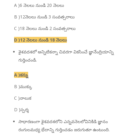
A )6 నెలలు నుండి 20 నెలలు
B )12నెలలు నుండి 3 సంవత్సరాలు
C )18 నెలలు నుండి 2 సంవత్సరాలు
D )12 నెలలు నుండి 18 నెలలు
శైశవదశలో అన్నిటికన్నా చివరగా వికసించే జ్ఞానేంద్రియాన్ని
గుర్తించండి.
A )కన్ను
B )ముక్కు
C )నాలుక
D )స్పర్శ
సాధారణంగా శైశవదశలోని ఎన్నవనెలలోవినికిడి జ్ఞానం
రంగులమధ్య భేదాన్ని గుర్తించడం జరుగుతూ ఉంటుంది.