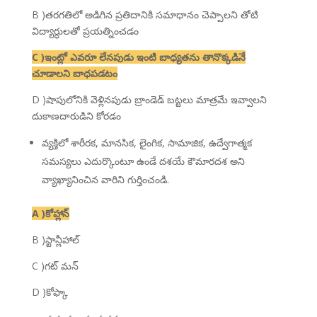
B )తరగతిలో అడిగిన ప్రతిదానికి సమాధానం చెప్పాలని తోటి
విద్యార్ధులతో ప్రయత్నించడం
C )ఇంట్లో ఎవరూ లేనపుడు ఇంటి బాధ్యతను తానొక్కడినే
చూడాలని బాధపడటం
D )షాపులోనికి వెళ్లినపుడు బ్రాండెడ్ బట్టలు మాత్రమే ఇవ్వాలని
దుకాణదారుడిని కోరడం
వ్యక్తిలో శారీరక, మానసిక, లైంగిక, సామాజిక, ఉద్వేగాత్మక
సమస్యలు ఎదుర్కొంటూ ఉండే దశయే కౌమారదశ అని
వ్యాఖ్యానించిన వారిని గుర్తించండి.
A )కోహ్లాన్
B )స్టాన్లీహాల్
C )గట్ మన్
D )కోఫ్కా