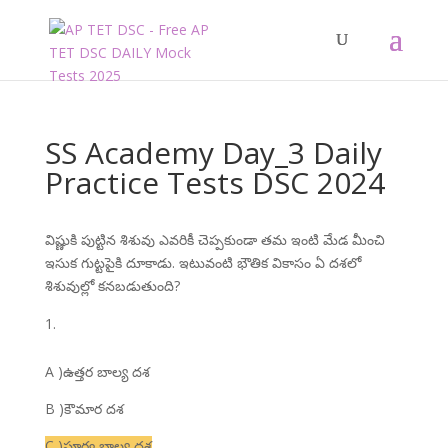
SS Academy Day_3 Daily
Practice Tests DSC 2024
విష్ణుకి పుట్టిన శిశువు ఎవరికీ చెప్పకుండా తమ ఇంటి మేడ మీంచి
ఇసుక గుట్టపైకి దూకాడు. ఇటువంటి భౌతిక వికాసం ఏ దశలో
శిశువుల్లో కనబడుతుంది?
A )ఉత్తర బాల్య దశ
B )కౌమార దశ
C )పూర్వ బాల్య దశ