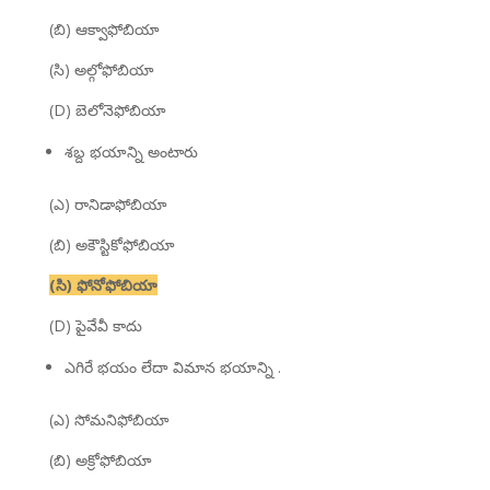
(బి) ఆక్వాఫోబియా
(సి) అల్గోఫోబియా
(D) బెలోనెఫోబియా
శబ్ద భయాన్ని అంటారు
(ఎ) రానిడాఫోబియా
(బి) అకౌస్టికోఫోబియా
(సి) ఫోనోఫోబియా
(D) పైవేవీ కాదు
ఎగిరే భయం లేదా విమాన భయాన్ని .
(ఎ) సోమనిఫోబియా
(బి) అక్రోఫోబియా