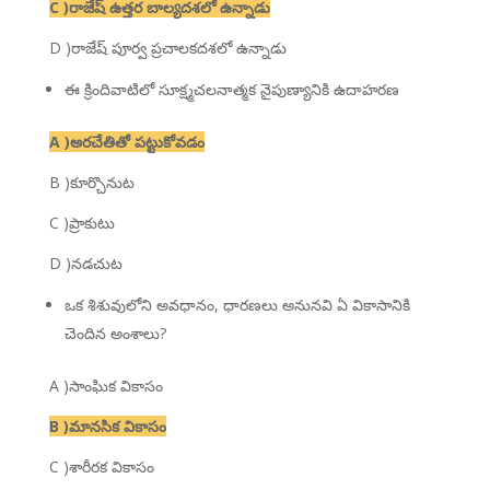
C )రాజేష్ ఉత్తర బాల్యదశలో ఉన్నాడు
D )రాజేష్ పూర్వ ప్రచాలకదశలో ఉన్నాడు
ఈ క్రిందివాటిలో సూక్ష్మచలనాత్మక నైపుణ్యానికి ఉదాహరణ
A )అరచేతితో పట్టుకోవడం
B )కూర్చొనుట
C )ప్రాకుటు
D )నడచుట
ఒక శిశువులోని అవధానం, ధారణలు అనునవి ఏ వికాసానికి
చెందిన అంశాలు?
A )సాంఘిక వికాసం
B )మానసిక వికాసం
C )శారీరక వికాసం