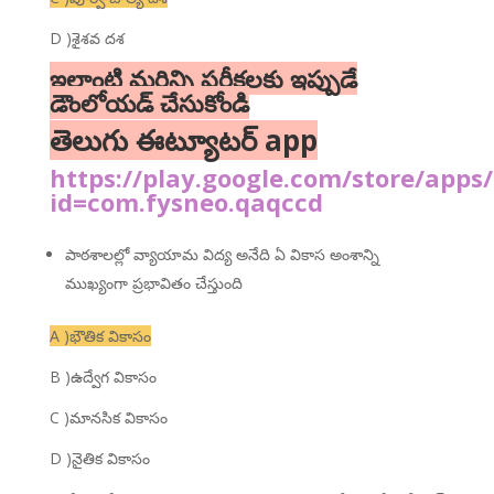
D )శైశవ దశ
ఇలాంటి మరిన్ని పరీక్షలకు ఇప్పుడే
డౌంలోయడ్ చేసుకోండి
తెలుగు ఈట్యూటర్ app
https://play.google.com/store/apps/
id=com.fysneo.qaqccd
పాఠశాలల్లో వ్యాయామ విద్య అనేది ఏ వికాస అంశాన్ని
ముఖ్యంగా ప్రభావితం చేస్తుంది
A )భౌతిక వికాసం
B )ఉద్వేగ వికాసం
C )మానసిక వికాసం
D )నైతిక వికాసం