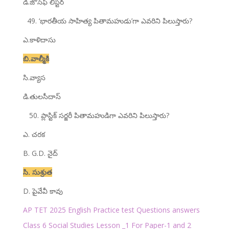
డి.జోసెఫ్ లిస్టర్
49. ‘భారతీయ సాహిత్య పితామహుడు’గా ఎవరిని పిలుస్తారు?
ఎ.కాళిదాసు
బి.వాల్మీకి
సి.వ్యాస
డి.తులసీదాస్
50. ప్లాస్టిక్ సర్జరీ పితామహుడిగా ఎవరిని పిలుస్తారు?
ఎ. చరక
B. G.D. నైద్
సి. సుశ్రుత
D. పైవేవీ కావు
AP TET 2025 English Practice test Questions answers
Class 6 Social Studies Lesson _1 For Paper-1 and 2