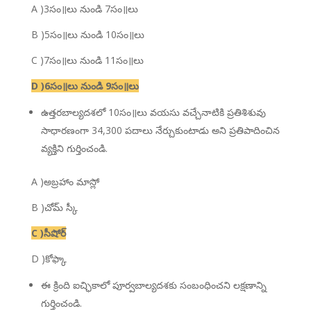
A )3సం॥లు నుండి 7సం॥లు
B )5సం॥లు నుండి 10సం॥లు
C )7సం॥లు నుండి 11సం॥లు
D )6సం॥లు నుండి 9సం॥లు
ఉత్తరబాల్యదశలో 10సం॥లు వయసు వచ్చేనాటికి ప్రతిశిశువు
సాధారణంగా 34,300 పదాలు నేర్చుకుంటాడు అని ప్రతిపాదించిన
వ్యక్తిని గుర్తించండి.
A )అబ్రహాం మాస్లో
B )చోమ్ స్కీ
C )సీషోర్
D )కోఫ్కా
ఈ క్రింది ఐచ్ఛికాలో పూర్వబాల్యదశకు సంబంధించని లక్షణాన్ని
గుర్తించండి.