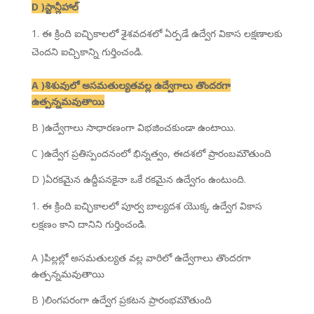
D )స్టాన్లీహాల్
ఈ క్రింది ఐచ్ఛికాలలో శైశవదశలో ఏర్పడే ఉద్వేగ వికాస లక్షణాలకు
చెందని ఐచ్చికాన్ని గుర్తించండి.
A )శిశువులో అసమతుల్యతవల్ల ఉద్వేగాలు తొందరగా
ఉత్పన్నమవుతాయి
B )ఉద్వేగాలు సాధారణంగా విభజించకుండా ఉంటాయి.
C )ఉద్వేగ ప్రతిస్పందనంలో భిన్నత్వం, ఈదశలో ప్రారంబమౌతుంది
D )ఏరకమైన ఉద్దీపనకైనా ఒకే రకమైన ఉద్వేగం ఉంటుంది.
ఈ క్రింది ఐచ్ఛికాలలో పూర్వ బాల్యదశ యొక్క ఉద్వేగ వికాస
లక్షణం కాని దానిని గుర్తించండి.
A )పిల్లల్లో అసమతుల్యత వల్ల వారిలో ఉద్వేగాలు తొందరగా
ఉత్పన్నమవుతాయి
B )లింగపరంగా ఉద్వేగ ప్రకటన ప్రారంభమౌతుంది