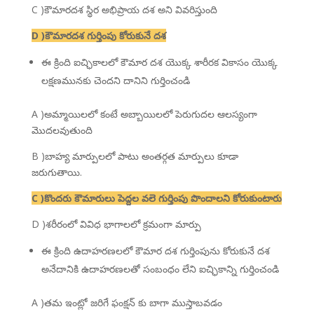
C )కౌమారదశ స్థిర అభిప్రాయ దశ అని వివరిస్తుంది
D )కౌమారదశ గుర్తింపు కోరుకునే దశ
ఈ క్రింది ఐచ్ఛికాలలో కౌమార దశ యొక్క శారీరక వికాసం యొక్క
లక్షణమునకు చెందని దానిని గుర్తించండి
A )అమ్మాయిలలో కంటే అబ్బాయిలలో పెరుగుదల ఆలస్యంగా
మొదలవుతుంది
B )బాహ్య మార్పులలో పాటు అంతర్గత మార్పులు కూడా
జరుగుతాయి.
C )కొందరు కౌమారులు పెద్దల వలె గుర్తింపు పొందాలని కోరుకుంటారు
D )శరీరంలో వివిధ భాగాలలో క్రమంగా మార్పు
ఈ క్రింది ఉదాహరణలలో కౌమార దశ గుర్తింపును కోరుకునే దశ
అనేదానికి ఉదాహరణలతో సంబంధం లేని ఐచ్ఛికాన్ని గుర్తించండి
A )తమ ఇంట్లో జరిగే ఫంక్షన్ కు బాగా ముస్తాబవడం