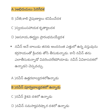
A )అభిరుచులు పెరిగేదశ
B )చేతి,కాలి నైపుణ్యాలు కనిపించేదశ
C )స్వయంసహాయక కృత్యాలదశ
D )అసూయ,ఈర్ష్యల ప్రారంభమయ్యేదశ
నవీన్ అనే బాలుడు తనకు అందనంత ఎత్తులో ఉన్న వస్తువును
కర్రసాయంతో క్రిందకు తోసి తీసుకున్నాడు. కానీ నవీన్ తను
ఎలాతీసుకున్నాడో వివరించలేకపోయాడు. నవీన్ ఏవికాసదశలో
ఉన్నాడని చెప్పవచ్చు.
A )నవీన్ ఉత్తరబాల్యదశలోఉన్నాడు
B )నవీన్ పూర్వబాల్యదశలో ఉన్నాడు
C )నవీన్ శైశవ దశలో ఉన్నాడు
D )నవీన్ సమస్యాపరిష్కార దశలో ఉన్నాడు