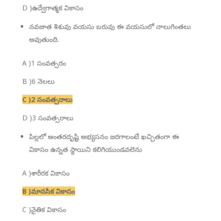
D )ఉద్వేగాత్మక వికాసం
నవజాత శిశువు వయసు బరువు ఈ వయసులో నాలుగింతలు
అవుతుంది.
A )1 సంవత్సరం
B )6 నెలలు
C )2 సంవత్సరాలు
D )3 సంవత్సరాలు
పిల్లలో అంతరదృష్టి అభ్యసనం జరగాలంటే ఖచ్చితంగా ఈ
వికాసం ఉన్నత స్థాయిని కలిగియుండవలెను
A )శారీరక వికాసం
B )మానసిక వికాసం
C )నైతిక వికాసం