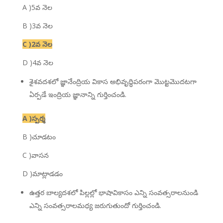
A )5వ నెల
B )3వ నెల
C )2వ నెల
D )4వ నెల
శైశవదశలో జ్ఞానేంద్రియ వికాస అభివృద్ధిపరంగా మొట్టమొదటగా
ఏర్పడే ఇంద్రియ జ్ఞానాన్ని గుర్తించండి.
A )స్పర్శ
B )చూడటం
C )వాసన
D )మాట్లాడడం
ఉత్తర బాల్యదశలో పిల్లల్లో భాషావికాసం ఎన్ని సంవత్సరాలనుండి
ఎన్ని సంవత్సరాలమధ్య జరుగుతుందో గుర్తించండి.