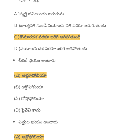
A )వ్యక్తి జీవితాంతం జరుగును
B )బాల్యదశ నుండి వయోజన దశ వరకూ జరుగుతుంది
C )కౌమారదశ వరకూ జరిగి ఆగిపోతుంది
D )వయోజన దశ వరకూ జరిగి ఆగిపోతుంది
చీకటి భయం అంటారు
(ఎ) అచ్లూఫోబియా
(బి) అక్రోఫోబియా
(సి) కోప్రోఫోబియా
(D) పైవేవీ కాదు
ఎత్తుల భయం అంటారు
(ఎ) అక్రోఫోబియా