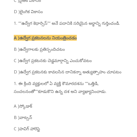
C )నైతిక వికాసం
D )లైంగిక వికాసం
““ఉద్వేగ కెధార్సిస్”“ అనే పదానికి సరియైన అర్థాన్ని గుర్తించండి.
A )ఉద్వేగ ప్రకటనలను నియంత్రించడం
B )ఉద్వేగాలకు ప్రతిస్పందిచటం
C )ఉద్వేగ ప్రకటనకు చెడ్డమార్గాన్ని ఎంచుకోవటం
D )ఉద్వేగ ప్రకటనకు కావలసిన దానికన్నా అత్యుత్సాహం చూపటం
ఈ క్రింది వ్యక్తులలో ఏ వ్యక్తి కౌమారదశను ““ఒత్తిడి,
సంచలనంతో”“కూడుకొని ఉన్న దశ అని వ్యాఖ్యానించాడు.
A )స్కోడాక్
B )వాట్సన్
C )హవిగ్ హారెస్టె