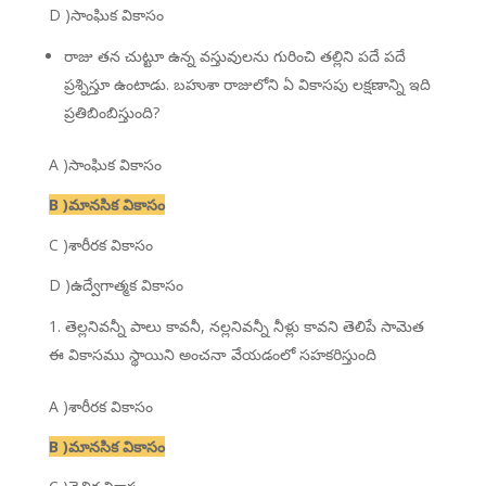
D )సాంఘిక వికాసం
రాజు తన చుట్టూ ఉన్న వస్తువులను గురించి తల్లిని పదే పదే
ప్రశ్నిస్తూ ఉంటాడు. బహుశా రాజులోని ఏ వికాసపు లక్షణాన్ని ఇది
ప్రతిబింబిస్తుంది?
A )సాంఘిక వికాసం
B )మానసిక వికాసం
C )శారీరక వికాసం
D )ఉద్వేగాత్మక వికాసం
తెల్లనివన్నీ పాలు కావనీ, నల్లనివన్నీ నీళ్లు కావని తెలిపే సామెత
ఈ వికాసము స్థాయిని అంచనా వేయడంలో సహకరిస్తుంది
A )శారీరక వికాసం
B )మానసిక వికాసం