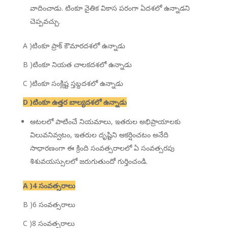
వాదించాడు. టింకూ నైతిక వికాస పరంగా ఏదశలో ఉన్నాడని
చెప్పవచ్చు.
A )టింకూ ప్రాక్ కౌమారదశలో ఉన్నాడు
B )టింకూ నియత చాలకదశలో ఉన్నాడు
C )టింకూ సంక్లిష్ట స్తబ్దదశలో ఉన్నాడు
D )టింకూ ఉత్తర బాల్యదశలో ఉన్నాడు
ఆటలలో పాటించే నియమాలు, ఇతరుల అభిప్రాయాలకు
విలువనివ్వటం, ఇతరుల దృష్టిని ఆకర్షించటం అనేది
సాధారణంగా ఈ క్రింది సంవత్సరాలలో ఏ సంవత్సరపు
శిశువయస్సులలో జరుగుతుందో గుర్తించండి.
A )4 సంవత్సరాలు
B )6 సంవత్సరాలు
C )8 సంవత్సరాలు