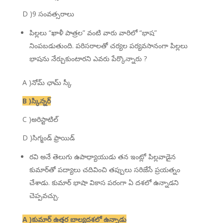
D )9 సంవత్సరాలు
పిల్లలు “ఖాళీ పాత్రల” వంటి వారు వారిలో “భాష”
నింపబడుతుంది. పరిసరాలతో చర్యల పర్యవసానంగా పిల్లలు
భాషను నేర్చుకుంటారని ఎవరు పేర్కొన్నారు ?
A )నోమ్ ఛామ్ స్కీ
B )స్కిన్నర్
C )అరిస్టాటిల్
D )సిగ్మండ్ ఫ్రాయిడ్
రవి అనే తెలుగు ఉపాధ్యాయుడు తన ఇంట్లో పిల్లవాడైన
కుమార్‌తో పద్యాలు చదివించి తప్పులు సరిజేసే ప్రయత్నం
చేశాడు. కుమార్ భాషా వికాస పరంగా ఏ దశలో ఉన్నాడని
చెప్పవచ్చు.
A )కుమార్ ఉత్తర బాల్యదశలో ఉన్నాడు