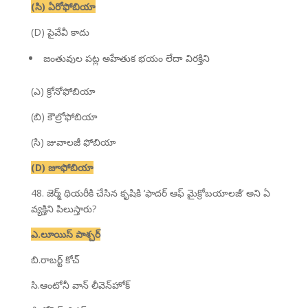
(సి) ఏరోఫోబియా
(D) పైవేవీ కాదు
జంతువుల పట్ల అహేతుక భయం లేదా విరక్తిని
(ఎ) క్రోనోఫోబియా
(బి) కౌల్రోఫోబియా
(సి) జువాలజీ ఫోబియా
(D) జూఫోబియా
48. జెర్మ్ థియరీకి చేసిన కృషికి ‘ఫాదర్ ఆఫ్ మైక్రోబయాలజీ’ అని ఏ
వ్యక్తిని పిలుస్తారు?
ఎ.లూయిస్ పాశ్చర్
బి.రాబర్ట్ కోచ్
సి.ఆంటోనీ వాన్ లీవెన్‌హోక్