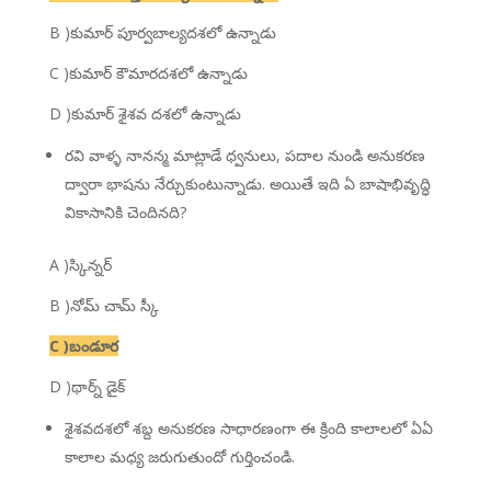
B )కుమార్ పూర్వబాల్యదశలో ఉన్నాడు
C )కుమార్ కౌమారదశలో ఉన్నాడు
D )కుమార్ శైశవ దశలో ఉన్నాడు
రవి వాళ్ళ నానన్మ మాట్లాడే ధ్వనులు, పదాల నుండి అనుకరణ
ద్వారా భాషను నేర్చుకుంటున్నాడు. అయితే ఇది ఏ బాషాభివృద్ధి
వికాసానికి చెందినది?
A )స్కిన్నర్
B )నోమ్ చామ్ స్కీ
C )బండూర
D )థార్న్ డైక్
శైశవదశలో శబ్ద అనుకరణ సాధారణంగా ఈ క్రింది కాలాలలో ఏఏ
కాలాల మధ్య జరుగుతుందో గుర్తించండి.