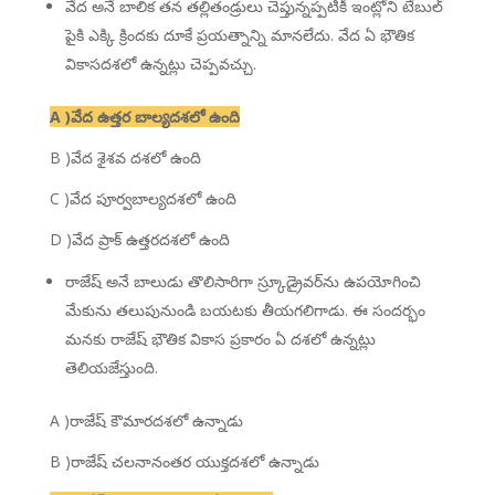
వేద అనే బాలిక తన తల్లితండ్రులు చెప్తున్నప్పటికీ ఇంట్లోని టేబుల్
పైకి ఎక్కి క్రిందకు దూకే ప్రయత్నాన్ని మానలేదు. వేద ఏ భౌతిక
వికాసదశలో ఉన్నట్లు చెప్పవచ్చు.
A )వేద ఉత్తర బాల్యదశలో ఉంది
B )వేద శైశవ దశలో ఉంది
C )వేద పూర్వబాల్యదశలో ఉంది
D )వేద ప్రాక్ ఉత్తరదశలో ఉంది
రాజేష్ అనే బాలుడు తొలిసారిగా స్ర్కూడ్రైవర్‌ను ఉపయోగించి
మేకును తలుపునుండి బయటకు తీయగలిగాడు. ఈ సందర్భం
మనకు రాజేష్ భౌతిక వికాస ప్రకారం ఏ దశలో ఉన్నట్లు
తెలియజేస్తుంది.
A )రాజేష్ కౌమారదశలో ఉన్నాడు
B )రాజేష్ చలనానంతర యుక్తదశలో ఉన్నాడు