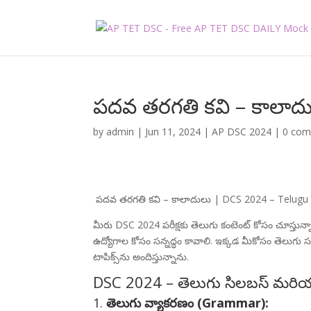
పదవ తరగతి కవి – కాలాద
by
admin
|
Jun 11, 2024
|
AP DSC 2024
|
0 co
పదవ తరగతి కవి – కాలాదులు | DCS 2024 – Telugu
మీరు DSC 2024 పరీక్షకు తెలుగు కంటెంట్ కోసం చూస్తున్
ఉద్యోగాల కోసం సన్నద్ధం కావాలి. ఇక్కడ మీకోసం తెలుగు
టాపిక్స్‌ను అందిస్తున్నాను.
DSC 2024 – తెలుగు సిలబస్ మరియ
1.
తెలుగు వ్యాకరణం (Grammar):