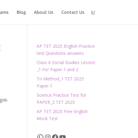
xams
Blog
About Us
Contact Us
t
AP TET 2025 English Practice
test Questions answers
Class 6 Social Studies Lesson
_1 For Paper-1 and 2
Tri-Method_1 TET 2025
Paper-1
Science Practice Test for
ధ్యాయ
PAPER_2 TET 2025
AP TET 2025 Free English
Mock Test
WhatsApp
Instagram
Facebook
YouTube