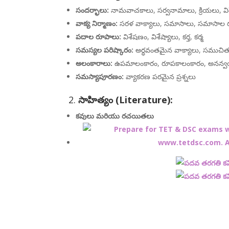
సందర్భాలు:
నామవాచకాలు, సర్వనామాలు, క్రియలు, వ
వాక్య నిర్మాణం:
సరళ వాక్యాలు, సమాసాలు, సమాసాల 
పదాల రూపాలు:
విశేషణం, విశేష్యాలు, కర్త, కర్మ
సమస్యల పరిష్కారం:
అర్ధవంతమైన వాక్యాలు, సముచి
అలంకారాలు:
ఉపమాలంకారం, రూపకాలంకారం, అనన్
సమస్యాపూరణం:
వ్యాకరణ పరమైన ప్రశ్నలు
2.
సాహిత్యం (Literature):
కవులు మరియు రచయితలు