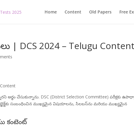
Home
Content
Old Papers
Free E
ులు | DCS 2024 – Telugu Conten
mments
 Content
నారని అర్థం చేసుకున్నాను. DSC (District Selection Committee) పరీక్షకు ఉపా
 సబ్జెక్ట్‌కు సంబంధించిన ముఖ్యమైన విషయాలను, సిలబస్‌ను మరియు ముఖ్యమైన
ు కంటెంట్