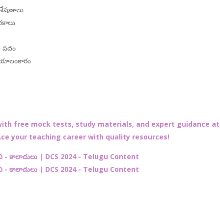
ిశేషణాలు
రకాలు
త పదం
వయాలంకారం