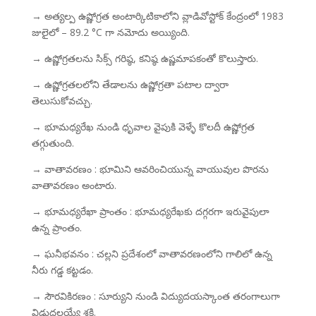
→ అత్యల్ప ఉష్ణోగ్రత అంటార్కిటికాలోని వ్లాడివోస్టోక్ కేంద్రంలో 1983
జులైలో – 89.2 °C గా నమోదు అయ్యింది.
→ ఉష్ణోగ్రతలను సిక్స్ గరిష్ఠ, కనిష్ఠ ఉష్ణమాపకంతో కొలుస్తారు.
→ ఉష్ణోగ్రతలలోని తేడాలను ఉష్ణోగ్రతా పటాల ద్వారా
తెలుసుకోవచ్చు.
→ భూమధ్యరేఖ నుండి ధృవాల వైపుకి వెళ్ళే కొలదీ ఉష్ణోగ్రత
తగ్గుతుంది.
→ వాతావరణం : భూమిని ఆవరించియున్న వాయువుల పొరను
వాతావరణం అంటారు.
→ భూమధ్యరేఖా ప్రాంతం : భూమధ్యరేఖకు దగ్గరగా ఇరువైపులా
ఉన్న ప్రాంతం.
→ ఘనీభవనం : చల్లని ప్రదేశంలో వాతావరణంలోని గాలిలో ఉన్న
నీరు గడ్డ కట్టడం.
→ సౌరవికిరణం : సూర్యుని నుండి విద్యుదయస్కాంత తరంగాలుగా
విడుదలయ్యే శక్తి.