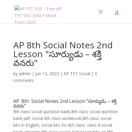
AP 8th Social Notes 2nd
Lesson "సూర్యుడు – శక్తి
వనరు"
by
admin
|
Jun 12, 2022
|
AP TET Social
|
0
comments
AP 8th Social Notes 2nd Lesson “సూర్యుడు – శక్తి
వనరు”
8th class social question bank,8th class social question
bank pdf, social 8th class workbook,8th class social
bits in English, social bits for 8th class, class 8 social
book answers,8th class social 2nd lesson bits,ap 8th