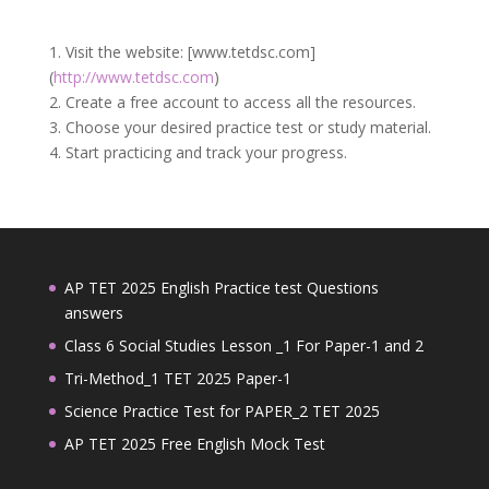
1. Visit the website: [www.tetdsc.com]
(
http://www.tetdsc.com
)
2. Create a free account to access all the resources.
3. Choose your desired practice test or study material.
4. Start practicing and track your progress.
AP TET 2025 English Practice test Questions
answers
Class 6 Social Studies Lesson _1 For Paper-1 and 2
Tri-Method_1 TET 2025 Paper-1
Science Practice Test for PAPER_2 TET 2025
AP TET 2025 Free English Mock Test