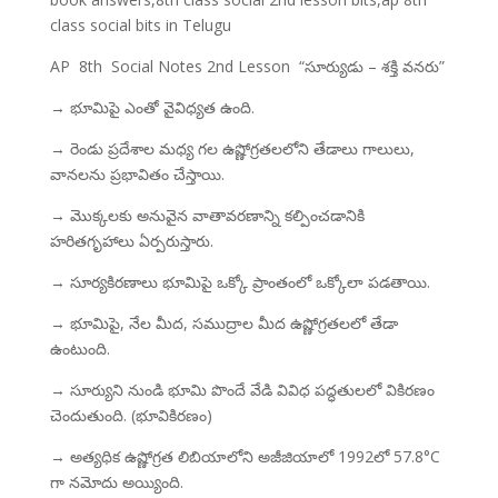
class social bits in Telugu
AP 8th Social Notes 2nd Lesson “సూర్యుడు – శక్తి వనరు”
→ భూమిపై ఎంతో వైవిధ్యత ఉంది.
→ రెండు ప్రదేశాల మధ్య గల ఉష్ణోగ్రతలలోని తేడాలు గాలులు,
వానలను ప్రభావితం చేస్తాయి.
→ మొక్కలకు అనువైన వాతావరణాన్ని కల్పించడానికి
హరితగృహాలు ఏర్పరుస్తారు.
→ సూర్యకిరణాలు భూమిపై ఒక్కో ప్రాంతంలో ఒక్కోలా పడతాయి.
→ భూమిపై, నేల మీద, సముద్రాల మీద ఉష్ణోగ్రతలలో తేడా
ఉంటుంది.
→ సూర్యుని నుండి భూమి పొందే వేడి వివిధ పద్ధతులలో వికిరణం
చెందుతుంది. (భూవికిరణం)
→ అత్యధిక ఉష్ణోగ్రత లిబియాలోని అజీజియాలో 1992లో 57.8°C
గా నమోదు అయ్యింది.