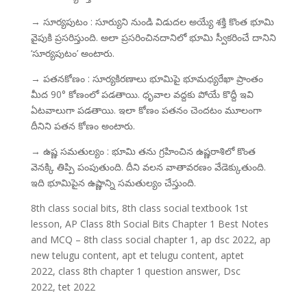
→ సూర్యపుటం : సూర్యుని నుండి విడుదల అయ్యే శక్తి కొంత భూమి
వైపుకి ప్రసరిస్తుంది. అలా ప్రసరించినదానిలో భూమి స్వీకరించే దానిని
‘సూర్యపుటం’ అంటారు.
→ పతనకోణం : సూర్యకిరణాలు భూమిపై భూమధ్యరేఖా ప్రాంతం
మీద 90° కోణంలో పడతాయి. ధృవాల వద్దకు పోయే కొద్దీ ఇవి
ఏటవాలుగా పడతాయి. ఇలా కోణం పతనం చెందటం మూలంగా
దీనిని పతన కోణం అంటారు.
→ ఉష్ణ సమతుల్యం : భూమి తను గ్రహించిన ఉష్ణరాశిలో కొంత
వెనక్కి తిప్పి పంపుతుంది. దీని వలన వాతావరణం వేడెక్కుతుంది.
ఇది భూమిపైన ఉష్ణాన్ని సమతుల్యం చేస్తుంది.
8th class social bits, 8th class social textbook 1st
lesson, AP Class 8th Social Bits Chapter 1 Best Notes
and MCQ – 8th class social chapter 1, ap dsc 2022, ap
new telugu content, apt et telugu content, aptet
2022, class 8th chapter 1 question answer, Dsc
2022, tet 2022