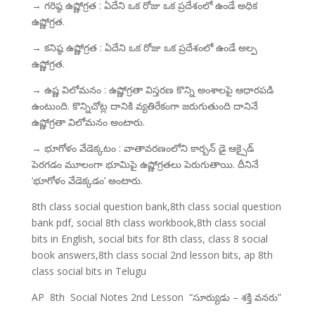
→ గరిష్ఠ ఉష్ణోగ్రత : ఏదేని ఒక రోజు ఒక ప్రదేశంలో ఉండే అధిక
ఉష్ణోగ్రత.
→ కనిష్ఠ ఉష్ణోగ్రత : ఏదేని ఒక రోజు ఒక ప్రదేశంలో ఉండే అల్ప
ఉష్ణోగ్రత.
→ ఉష్ణ విలోమనం : ఉష్ణోగ్రతా విస్తరణ కొన్ని అంశాలపై ఆధారపడి
ఉంటుంది. కొన్నిచోట్ల దానికి వ్యతిరేకంగా జరుగుతుంది దానినే
ఉష్ణోగ్రతా విలోమనం అంటారు.
→ భూగోళం వేడెక్కటం : వాతావరణంలోని కార్బన్ డై ఆక్సైడ్
పెరగడం మూలంగా భూమిపై ఉష్ణోగ్రతలు పెరుగుతాయి. దీనినే
‘భూగోళం వేడెక్కడం’ అంటారు.
8th class social question bank,8th class social question
bank pdf, social 8th class workbook,8th class social
bits in English, social bits for 8th class, class 8 social
book answers,8th class social 2nd lesson bits, ap 8th
class social bits in Telugu
AP 8th Social Notes 2nd Lesson “సూర్యుడు – శక్తి వనరు”