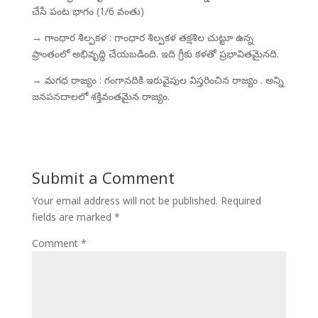
చేసే పంట భాగం (1/6 వంతు)
→ గాంధార శిల్పకళ : గాంధార శిల్పకళ తక్షశిల చుట్టూ ఉన్న
ప్రాంతంలో అభివృద్ధి చేయబడింది. ఇది గ్రీకు కళతో ప్రభావితమైనది.
→ మగధ రాజ్యం : గంగానదికి ఇరువైపుల విస్తరించిన రాజ్యం . అన్ని
జనపనదాలలో శక్తివంతమైన రాజ్యం.
Submit a Comment
Your email address will not be published.
Required
fields are marked
*
Comment
*