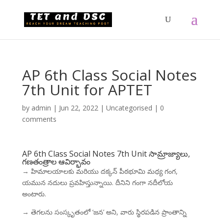
AP 6th Class Social Notes
7th Unit for APTET
by
admin
|
Jun 22, 2022
|
Uncategorised
|
0
comments
AP 6th Class Social Notes 7th Unit సామ్రాజ్యాలు,
గణతంత్రాల ఆవిర్భావం
→ హిమాలయాలకు మరియు దక్కన్ పీఠభూమి మధ్య గంగ,
యమున నదులు ప్రవహిస్తున్నాయి. దీనిని గంగా నదీలోయ
అంటారు.
→ తెగలను సంస్కృతంలో ‘జన’ అని, వారు స్థిరపడిన ప్రాంతాన్ని