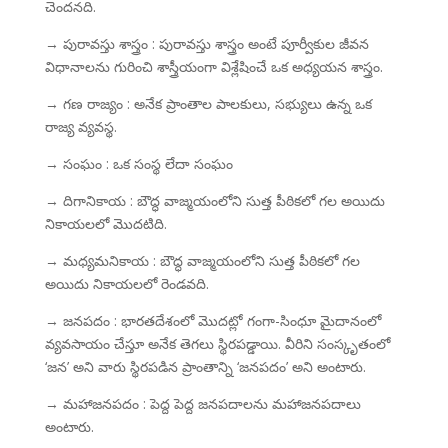
చెందనది.
→ పురావస్తు శాస్త్రం : పురావస్తు శాస్త్రం అంటే పూర్వీకుల జీవన
విధానాలను గురించి శాస్త్రీయంగా విశ్లేషించే ఒక అధ్యయన శాస్త్రం.
→ గణ రాజ్యం : అనేక ప్రాంతాల పాలకులు, సభ్యులు ఉన్న ఒక
రాజ్య వ్యవస్థ.
→ సంఘం : ఒక సంస్థ లేదా సంఘం
→ దిగానికాయ : బౌద్ధ వాజ్మయంలోని సుత్త పీఠికలో గల అయిదు
నికాయలలో మొదటిది.
→ మధ్యమనికాయ : బౌద్ధ వాజ్మయంలోని సుత్త పీఠికలో గల
అయిదు నికాయలలో రెండవది.
→ జనపదం : భారతదేశంలో మొదట్లో గంగా-సింధూ మైదానంలో
వ్యవసాయం చేస్తూ అనేక తెగలు స్థిరపడ్డాయి. వీరిని సంస్కృతంలో
‘జన’ అని వారు స్థిరపడిన ప్రాంతాన్ని ‘జనపదం’ అని అంటారు.
→ మహాజనపదం : పెద్ద పెద్ద జనపదాలను మహాజనపదాలు
అంటారు.