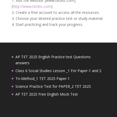
1. Visit the website: [www.tetdsc.com]
(
http://www.tetdsc.com
)
2. Create a free account to access all the resources.
3. Choose your desired practice test or study material.
4. Start practicing and track your progress.
AP TET 2025 English Practice test Questions
answers
Class 6 Social Studies Lesson _1 For Paper-1 and 2
Tri-Method_1 TET 2025 Paper-1
Science Practice Test for PAPER_2 TET 2025
AP TET 2025 Free English Mock Test