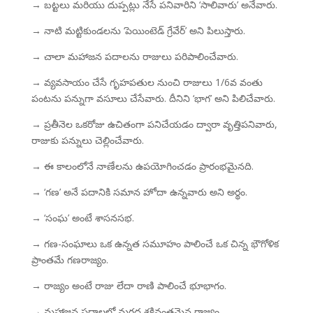
→ బట్టలు మరియు దుప్పట్లు నేసే పనివారిని ‘సాలివారు’ అనేవారు.
→ నాటి మట్టికుండలను ‘పెయింటెడ్ గ్రేవేర్’ అని పిలుస్తారు.
→ చాలా మహాజన పదాలను రాజులు పరిపాలించేవారు.
→ వ్యవసాయం చేసే గృహపతుల నుంచి రాజులు 1/6వ వంతు
పంటను పన్నుగా వసూలు చేసేవారు. దీనిని ‘భాగ’ అని పిలిచేవారు.
→ ప్రతీనెల ఒకరోజు ఉచితంగా పనిచేయడం ద్వారా వృత్తిపనివారు,
రాజుకు పన్నులు చెల్లించేవారు.
→ ఈ కాలంలోనే నాణేలను ఉపయోగించడం ప్రారంభమైనది.
→ ‘గణ’ అనే పదానికి సమాన హోదా ఉన్నవారు అని అర్థం.
→ ‘సంఘ’ అంటే శాసనసభ.
→ గణ-సంఘాలు ఒక ఉన్నత సమూహం పాలించే ఒక చిన్న భౌగోళిక
ప్రాంతమే గణరాజ్యం.
→ రాజ్యం అంటే రాజు లేదా రాణి పాలించే భూభాగం.
→ మహాజన పదాలలో మగధ శక్తివంతమైన రాజ్యం