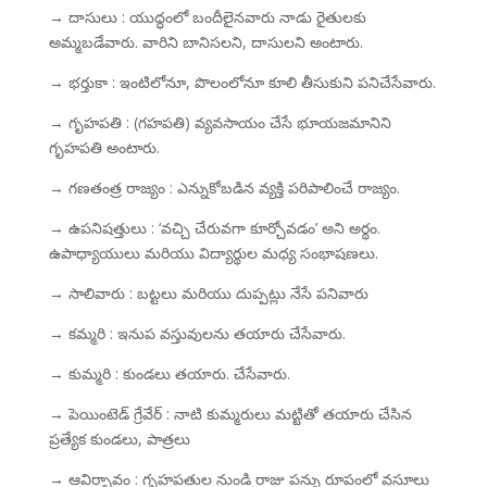
→ దాసులు : యుద్ధంలో బందీలైనవారు నాడు రైతులకు
అమ్మబడేవారు. వారిని బానిసలని, దాసులని అంటారు.
→ భర్తుకా : ఇంటిలోనూ, పొలంలోనూ కూలి తీసుకుని పనిచేసేవారు.
→ గృహపతి : (గహపతి) వ్యవసాయం చేసే భూయజమానిని
గృహపతి అంటారు.
→ గణతంత్ర రాజ్యం : ఎన్నుకోబడిన వ్యక్తి పరిపాలించే రాజ్యం.
→ ఉపనిషత్తులు : ‘వచ్చి చేరువగా కూర్చోవడం’ అని అర్థం.
ఉపాధ్యాయులు మరియు విద్యార్థుల మధ్య సంభాషణలు.
→ సాలివారు : బట్టలు మరియు దుప్పట్లు నేసే పనివారు
→ కమ్మరి : ఇనుప వస్తువులను తయారు చేసేవారు.
→ కుమ్మరి : కుండలు తయారు. చేసేవారు.
→ పెయింటెడ్ గ్రేవేర్ : నాటి కుమ్మరులు మట్టితో తయారు చేసిన
ప్రత్యేక కుండలు, పాత్రలు
→ ఆవిర్భావం : గృహపతుల నుండి రాజు పన్ను రూపంలో వసూలు