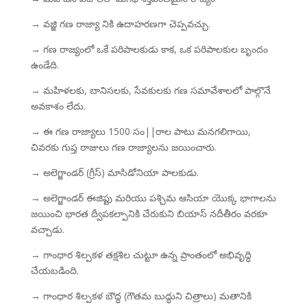
→ వజ్జి గణ రాజ్యా నికి ఉదాహరణగా చెప్పవచ్చు.
→ గణ రాజ్యంలో ఒకే పరిపాలకుడు కాక, ఒక పరిపాలకుల బృందం
ఉండేది.
→ మహిళలకు, బానిసలకు, సేవకులకు గణ సమావేశాలలో పాల్గొనే
అవకాశం లేదు.
→ ఈ గణ రాజ్యాలు 1500 సం||రాల పాటు మనగలిగాయి,
చివరకు గుప్త రాజులు గణ రాజ్యాలను జయించారు.
→ అలెగ్జాండర్ (గ్రీస్) మాసిడోనియా పాలకుడు.
→ అలెగ్జాండర్ ఈజిప్టు మరియు పశ్చిమ ఆసియా యొక్క భాగాలను
జయించి భారత ద్వీపకల్పానికి చేరుకుని బియాస్ నదీతీరం వరకూ
వచ్చాడు.
→ గాంధార శిల్పకళ తక్షశిల చుట్టూ ఉన్న ప్రాంతంలో అభివృద్ధి
చేయబడింది.
→ గాంధార శిల్పకళ బౌద్ధ (గౌతమ బుద్ధుని చిత్రాలు) మతానికి