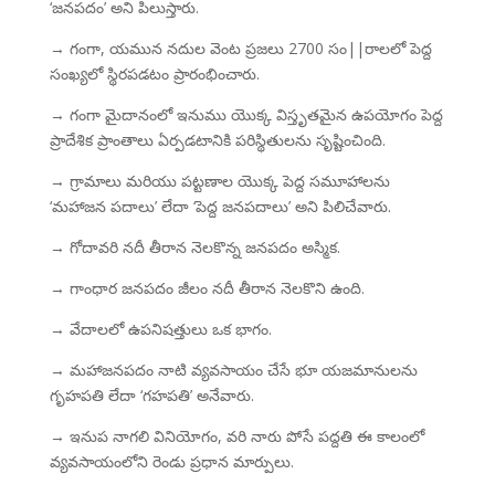
‘జనపదం’ అని పిలుస్తారు.
→ గంగా, యమున నదుల వెంట ప్రజలు 2700 సం||రాలలో పెద్ద
సంఖ్యలో స్థిరపడటం ప్రారంభించారు.
→ గంగా మైదానంలో ఇనుము యొక్క విస్తృతమైన ఉపయోగం పెద్ద
ప్రాదేశిక ప్రాంతాలు ఏర్పడటానికి పరిస్థితులను సృష్టించింది.
→ గ్రామాలు మరియు పట్టణాల యొక్క పెద్ద సమూహాలను
‘మహాజన పదాలు’ లేదా ‘పెద్ద జనపదాలు’ అని పిలిచేవారు.
→ గోదావరి నదీ తీరాన నెలకొన్న జనపదం అస్మిక.
→ గాంధార జనపదం జీలం నదీ తీరాన నెలకొని ఉంది.
→ వేదాలలో ఉపనిషత్తులు ఒక భాగం.
→ మహాజనపదం నాటి వ్యవసాయం చేసే భూ యజమానులను
గృహపతి లేదా ‘గహపతి’ అనేవారు.
→ ఇనుప నాగలి వినియోగం, వరి నారు పోసే పద్దతి ఈ కాలంలో
వ్యవసాయంలోని రెండు ప్రధాన మార్పులు.