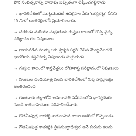
పౌర సంవత్సరాన్ని దాదాపు ఖచ్చితంగా లెక్కించగల్గినాడు.
→ భారతదేశంలో మొట్టమొదటి ఉపగ్రహం పేరు ‘ఆర్యభట్ట’. దీనిని
1975లో అంతరిక్షంలోకి ప్రయోగించారు.
→ చరకుడు మరియు సుశ్రుతుడు గుప్తుల కాలంలో గొప్ప వైద్య
పరిజ్ఞానం గల నిపుణులు.
→ గాయపడిన ముక్కులకు ‘ప్లాస్టిక్ సర్జరీ’ చేసిన మొట్టమొదటి
భారతీయ శస్త్రచికిత్స నిపుణుడు సుశ్రుతుడు.
→ గుప్తుల కాలంలో శాస్త్రవేత్తలు లోహశాస్త్ర పరిజ్ఞానంలో నిపుణులు.
→ హుణుల దండయాత్ర వలన భారతదేశంలో గుప్త సామ్రాజ్యం
అంతరించింది.
→ గుంటూరు జిల్లాలోని అమరావతి సమీపంలోని ధాన్యకటకం
నుండి శాతవాహనులు పరిపాలించేవారు.
→ గౌతమీపుత్ర శాతకర్ణి శాతవాహన రాజులందరిలో గొప్పవాడు.
→ గౌతమీపుత్ర శాతకర్ణికి త్రిసముద్రాధీశ్వర’ అనే బిరుదు కలదు.