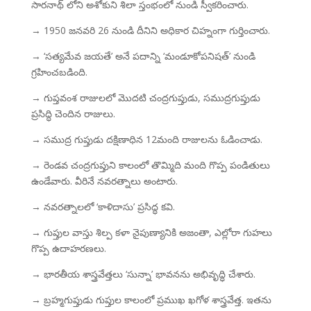
సారనాథ్ లోని అశోకుని శిలా స్తంభంలో నుండి స్వీకరించారు.
→ 1950 జనవరి 26 నుండి దీనిని అధికార చిహ్నంగా గుర్తించారు.
→ ‘సత్యమేవ జయతే’ అనే పదాన్ని ‘మండూకోపనిషత్’ నుండి
గ్రహించబడింది.
→ గుప్తవంశ రాజులలో మొదటి చంద్రగుప్తుడు, సముద్రగుప్తుడు
ప్రసిద్ధి చెందిన రాజులు.
→ సముద్ర గుప్తుడు దక్షిణాధిన 12మంది రాజులను ఓడించాడు.
→ రెండవ చంద్రగుప్తుని కాలంలో తొమ్మిది మంది గొప్ప పండితులు
ఉండేవారు. వీరినే నవరత్నాలు అంటారు.
→ నవరత్నాలలో ‘కాళిదాసు’ ప్రసిద్ధ కవి.
→ గుప్తుల వాస్తు శిల్ప కళా నైపుణ్యానికి అజంతా, ఎల్లోరా గుహలు
గొప్ప ఉదాహరణలు.
→ భారతీయ శాస్త్రవేత్తలు ‘సున్నా’ భావనను అభివృద్ధి చేశారు.
→ బ్రహ్మగుప్తుడు గుప్తుల కాలంలో ప్రముఖ ఖగోళ శాస్త్రవేత్త. ఇతను