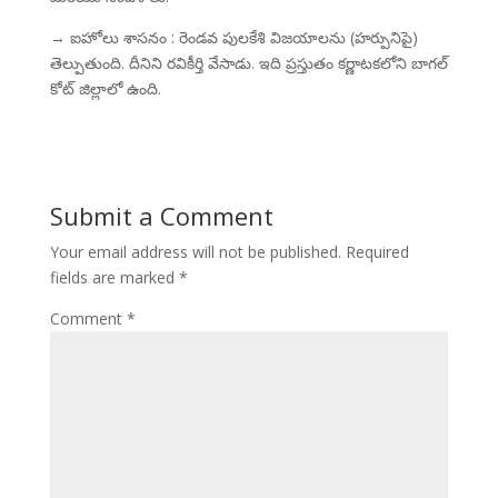
→ ఐహోలు శాసనం : రెండవ పులకేశి విజయాలను (హర్పునిపై)
తెల్పుతుంది. దీనిని రవికీర్తి వేసాడు. ఇది ప్రస్తుతం కర్ణాటకలోని బాగల్
కోట్ జిల్లాలో ఉంది.
Submit a Comment
Your email address will not be published.
Required
fields are marked
*
Comment
*