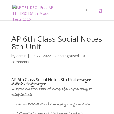
AP 6th Class Social Notes
8th Unit
by
admin
|
Jun 22, 2022
|
Uncategorised
|
0
comments
AP 6th Class Social Notes 8th Unit రాజ్యాలు
మరియు సామ్రాజ్యాలు
→ షోడశ మహాజన పదాలలో మగధ శక్తివంతమైన రాజ్యంగా
ఆవిర్భవించింది.
→ ఒకరాజు పరిపాలించబడే భూభాగాన్ని ‘రాజ్యం’ అంటారు.
→ సువిశాలమైన రాజ్యాలను ‘సామ్రాజ్యాలు’ అంటారు.