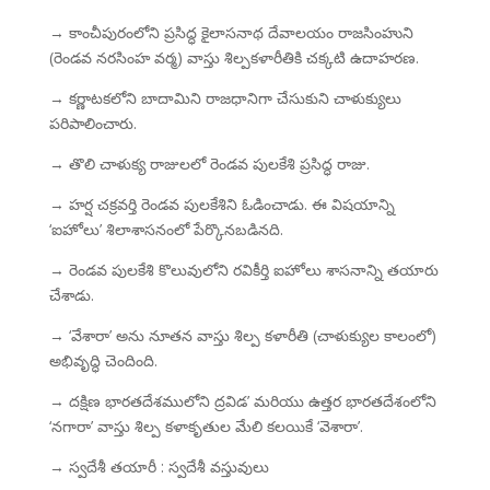
→ కాంచీపురంలోని ప్రసిద్ధ కైలాసనాథ దేవాలయం రాజసింహుని
(రెండవ నరసింహ వర్మ) వాస్తు శిల్పకళారీతికి చక్కటి ఉదాహరణ.
→ కర్ణాటకలోని బాదామిని రాజధానిగా చేసుకుని చాళుక్యులు
పరిపాలించారు.
→ తొలి చాళుక్య రాజులలో రెండవ పులకేశి ప్రసిద్ధ రాజు.
→ హర్ష చక్రవర్తి రెండవ పులకేశిని ఓడించాడు. ఈ విషయాన్ని
‘ఐహోలు’ శిలాశాసనంలో పేర్కొనబడినది.
→ రెండవ పులకేశి కొలువులోని రవికీర్తి ఐహోలు శాసనాన్ని తయారు
చేశాడు.
→ ‘వేశారా’ అను నూతన వాస్తు శిల్ప కళారీతి (చాళుక్యుల కాలంలో)
అభివృద్ధి చెందింది.
→ దక్షిణ భారతదేశములోని ద్రవిడ’ మరియు ఉత్తర భారతదేశంలోని
‘నగారా’ వాస్తు శిల్ప కళాకృతుల మేలి కలయికే ‘వెశారా’.
→ స్వదేశీ తయారీ : స్వదేశీ వస్తువులు