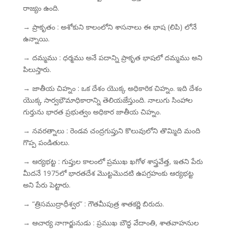
రాజ్యం ఉంది.
→ ప్రాకృతం : అశోకుని కాలంలోని శాసనాలు ఈ భాష (లిపి) లోనే
ఉన్నాయి.
→ దమ్మము : ధర్మము అనే పదాన్ని ప్రాకృత భాషలో దమ్మము అని
పిలుస్తారు.
→ జాతీయ చిహ్నం : ఒక దేశం యొక్క అధికారిక చిహ్నం. ఇది దేశం
యొక్క సార్వభౌమాధికారాన్ని తెలియజేస్తుంది. నాలుగు సింహాల
గుర్తును భారత ప్రభుత్వం అధికార జాతీయ చిహ్నం.
→ నవరత్నాలు : రెండవ చంద్రగుప్తుని కొలువులోని తొమ్మిది మంది
గొప్ప పండితులు.
→ ఆర్యభట్ట : గుప్తుల కాలంలో ప్రముఖ ఖగోళ శాస్త్రవేత్త, ఇతని పేరు
మీదనే 1975లో భారతదేశ మొట్టమొదటి ఉపగ్రహంకు ఆర్యభట్ట
అని పేరు పెట్టారు.
→ “త్రిసముద్రాధీశ్వర” : గౌతమీపుత్ర శాతకర్ణి బిరుదు.
→ ఆచార్య నాగార్జునుడు : ప్రముఖ బౌద్ధ వేదాంతి, శాతవాహనుల