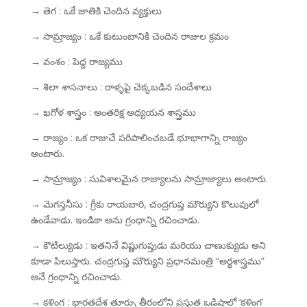
→ తెగ : ఒకే జాతికి చెందిన వ్యక్తులు
→ సామ్రాజ్యం : ఒకే కుటుంబానికి చెందిన రాజుల క్రమం
→ వంశం : పెద్ద రాజ్యము
→ శిలా శాసనాలు : రాళ్ళపై చెక్కబడిన సందేశాలు
→ ఖగోళ శాస్త్రం : అంతరిక్ష అధ్యయన శాస్త్రము
→ రాజ్యం : ఒక రాజుచే పరిపాలించబడే భూభాగాన్ని రాజ్యం
అంటారు.
→ సామ్రాజ్యం : సువిశాలమైన రాజ్యాలను సామ్రాజ్యాలు అంటారు.
→ మెగస్తనీసు : గ్రీకు రాయబారి, చంద్రగుప్త మౌర్యుని కొలువులో
ఉండేవాడు. ఇండికా అను గ్రంథాన్ని రచించాడు.
→ కౌటిల్యుడు : ఇతనినే విష్ణుగుప్తుడు మరియు చాణుక్యుడు అని
కూడా పిలుస్తారు. చంద్రగుప్త మౌర్యుని ప్రధానమంత్రి “అర్థశాస్త్రము”
అనే గ్రంథాన్ని రచించాడు.
→ కళింగ : భారతదేశ తూర్పు తీరంలోని ప్రస్తుత ఒడిషాలో ‘కళింగ’