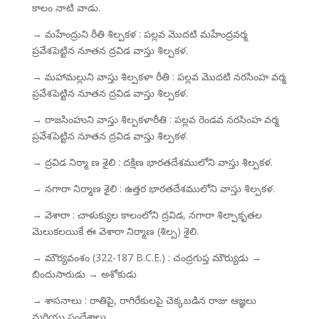
కాలం నాటి వాడు.
→ మహేంద్రుని రీతి శిల్పకళ : పల్లవ మొదటి మహేంద్రవర్మ
ప్రవేశపెట్టిన నూతన ద్రవిడ వాస్తు శిల్పకళ.
→ మహామల్లుని వాస్తు శిల్పకళా రీతి : పల్లవ మొదటి నరసింహ వర్మ
ప్రవేశపెట్టిన నూతన ద్రవిడ వాస్తు శిల్పకళ.
→ రాజసింహుని వాస్తు శిల్పకళారీతి : పల్లవ రెండవ నరసింహ వర్మ
ప్రవేశపెట్టిన నూతన ద్రవిడ వాస్తు శిల్పకళ.
→ ద్రవిడ నిర్మా ణ శైలి : దక్షిణ భారతదేశములోని వాస్తు శిల్పకళ.
→ నగారా నిర్మాణ శైలి : ఉత్తర భారతదేశములోని వాస్తు శిల్పకళ.
→ వెశారా : చాళుక్యుల కాలంలోని ద్రవిడ, నగారా శిల్పాకృతల
మెలుకలయికే ఈ వెశారా నిర్మాణ (శిల్ప) శైలి.
→ మౌర్యవంశం (322-187 B.C.E.) : చంద్రగుప్త మౌర్యుడు →
బిందుసారుడు → అశోకుడు
→ శాసనాలు : రాతిపై, రాగిరేకులపై చెక్కబడిన రాజు ఆజ్ఞలు
మరియు సందేశాలు.