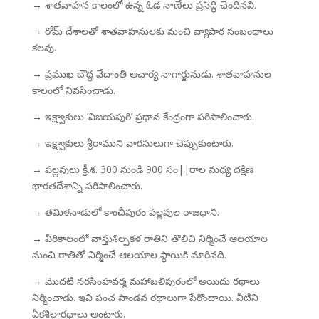
→ శాతవాహన కాలంలో ఉన్న ఓడ నాణేలు ప్రసిద్ధి చెందినవి.
→ రోమ్ దేశాలతో శాతవాహనులకు మంచి వ్యాపార సంబంధాలు
కలవు.
→ ప్రముఖ బౌద్ధ వేదాంతి ఆచార్య నాగార్జునుడు. శాతవాహనుల
కాలంలో నివసించాడు.
→ ఇక్ష్వాకులు ‘విజయపురి’ ప్రధాన కేంద్రంగా పరిపాలించారు.
→ ఇక్ష్వాకులు శ్రీరాముని వారసులుగా చెప్పుకుంటారు.
→ పల్లవులు క్రీ.శ. 300 నుండి 900 సం||రాల మధ్య దక్షిణ
భారతదేశాన్ని పరిపాలించారు.
→ తమిళనాడులో కాంచీపురం పల్లవుల రాజధాని.
→ వీరికాలంలో వాస్తుశిల్పకళ రాతిని తొలిచి నిర్మించే ఆలయాల
నుంచి రాతితో నిర్మించే ఆలయాల స్థాయికి మారినది.
→ మొదటి నరసింహవర్మ మహాబలిపురంలో అయిదు రథాలు
నిర్మించాడు. ఇవి పంచ పాండవ రథాలుగా పేరొందాయి. వీటిని
ఏకశిలారథాలు అంటారు.