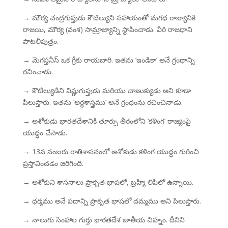
→ మౌర్య చంద్రగుప్తుడు కౌటిల్యుని సహాయంతో మగధ రాజ్యానికి
రాజయి, మౌర్య (వంశ) సామ్రాజ్యాన్ని స్థాపించాడు. వీరి రాజధాని
పాటలీపుత్రం.
→ మెగస్తనీస్ ఒక గ్రీకు రాయబారి. ఇతను ‘ఇండికా’ అనే గ్రంథాన్ని
రచించాడు.
→ కౌటిల్యుడిని విష్ణుగుప్తుడు మరియు చాణుక్యుడు అని కూడా
పిలుస్తారు. ఇతను ‘అర్థశాస్త్రము’ అనే గ్రంథంను రచించినాడు.
→ అశోకుడు భారతదేశానికి తూర్పు తీరంలోని ‘కళింగ’ రాజ్యంపై
యుద్ధం చేసాడు.
→ 13వ నంబరు రాతిశాసనంలో అశోకుడు కళింగ యుద్ధం గురించి
ప్రస్తావించడం జరిగింది.
→ అశోకుని శాసనాలు ప్రాకృత భాషలో, బ్రహ్మి లిపిలో ఉన్నాయి.
→ ధర్మము అనే పదాన్ని ప్రాకృత భాషలో దమ్మము అని పిలుస్తారు.
→ నాలుగు సింహాల గుర్తు భారతదేశ జాతీయ చిహ్నం. దీనిని