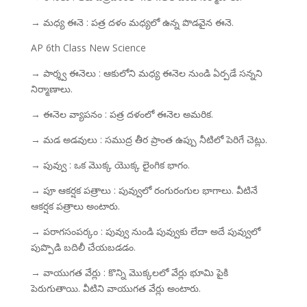
→ మధ్య ఈనె : పత్ర దళం మధ్యలో ఉన్న పొడవైన ఈనె.
AP 6th Class New Science
→ పార్శ్వ ఈనెలు : ఆకులోని మధ్య ఈనెల నుండి ఏర్పడే సన్నని
నిర్మాణాలు.
→ ఈనెల వ్యాపనం : పత్ర దళంలో ఈనెల అమరిక.
→ మడ అడవులు : సముద్ర తీర ప్రాంత ఉప్పు నీటిలో పెరిగే చెట్లు.
→ పువ్వు : ఒక మొక్క యొక్క లైంగిక భాగం.
→ పూ ఆకర్షక పత్రాలు : పువ్వులో రంగురంగుల భాగాలు. వీటినే
ఆకర్షక పత్రాలు అంటారు.
→ పరాగసంపర్కం : పువ్వు నుండి పువ్వుకు లేదా అదే పువ్వులో
పుప్పొడి బదిలీ చేయబడడం.
→ వాయుగత వేర్లు : కొన్ని మొక్కలలో వేర్లు భూమి పైకి
పెరుగుతాయి. వీటిని వాయుగత వేర్లు అంటారు.