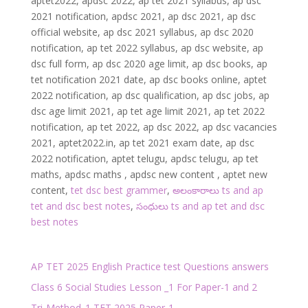
aptet2022, apdsc 2022, ap tet 2021 syllabus, ap dsc
2021 notification, apdsc 2021, ap dsc 2021, ap dsc
official website, ap dsc 2021 syllabus, ap dsc 2020
notification, ap tet 2022 syllabus, ap dsc website, ap
dsc full form, ap dsc 2020 age limit, ap dsc books, ap
tet notification 2021 date, ap dsc books online, aptet
2022 notification, ap dsc qualification, ap dsc jobs, ap
dsc age limit 2021, ap tet age limit 2021, ap tet 2022
notification, ap tet 2022, ap dsc 2022, ap dsc vacancies
2021, aptet2022.in, ap tet 2021 exam date, ap dsc
2022 notification, aptet telugu, apdsc telugu, ap tet
maths, apdsc maths , apdsc new content , aptet new
content,
tet dsc best grammer
,
అలంకారాలు ts and ap
tet and dsc best notes
,
సంధులు ts and ap tet and dsc
best notes
AP TET 2025 English Practice test Questions answers
Class 6 Social Studies Lesson _1 For Paper-1 and 2
Tri-Method_1 TET 2025 Paper-1