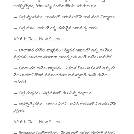
బాష్పోత్సేకం, కిరణజన్య సంయోగక్రియ జరుగుతాయి.
→ పత్ర వృంతము : కాండంతో ఆకును కలిపే కాడ వంటి నిర్మాణం.
→ పత్ర దళం : ఆకు యొక్క చదునైన ఆకుపచ్చ భాగం.
AP 6th Class New Science
→ జాలాకార ఈనెల వ్యాపనం : ద్విదళ ఆకులలో ఉన్న ఈ నెలు
పత్రదళం అంతటా వలలాగా అమర్చబడి ఉండే ఈనెల అమరిక.
→ సమాంతర ఈనెల వ్యాపనం : ఏకదళ బీజం ఆకులలో ఉన్న ఈ
నెలు ఒకదానికొకటి సమాంతరంగా అమర్చబడి ఉండే ఈనెల
అమరిక.
→ పత్ర రంధ్రము : పత్రదళంలో గల చిన్న రంధ్రాలు.
→ బాష్పోత్సేకము : ఆకులు నీటిని, ఆవిరి రూపంలో విడుదల చేసే
ప్రక్రియ.
AP 6th Class New Science
→ కిరణజన్య సంయోగక్రియ : మొక్కలలో ఆహార తయారీ ప్రక్రియ.