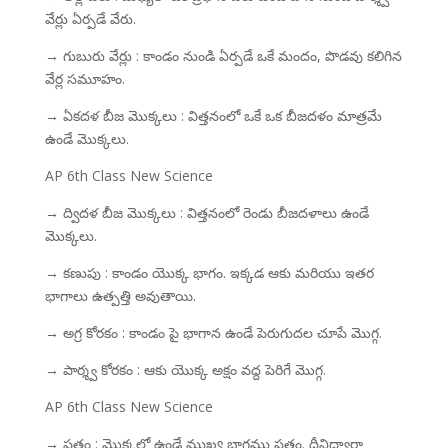
వేర్లు ఏర్పడే వేరు.
→ గుబురు వేర్లు : కాండం నుండి ఏర్పడే ఒకే మందం, పొడవు కలిగిన
వేర్ల సమూహం.
→ ఏకదళ బీజ మొక్కలు : విత్తనంలో ఒకే ఒక బీజదళం మాత్రమే
ఉండే మొక్కలు.
AP 6th Class New Science
→ ద్విదళ బీజ మొక్కలు : విత్తనంలో రెండు బీజదళాలు ఉండే
మొక్కలు.
→ కణుపు : కాండం యొక్క భాగం. ఇక్కడ ఆకు మరియు ఇతర
భాగాలు ఉత్పత్తి అవుతాయి.
→ అగ్ర కోరకం : కాండం పై భాగాన ఉండే పెరుగుదల చూపే మొగ్గ.
→ పార్శ్వ కోరకం : ఆకు యొక్క అక్షం వద్ద పెరిగే మొగ్గ.
AP 6th Class New Science
→ పత్రం : మొక్కలో ఉండే ముఖ్య భాగము పత్రం. దీనిద్వారా