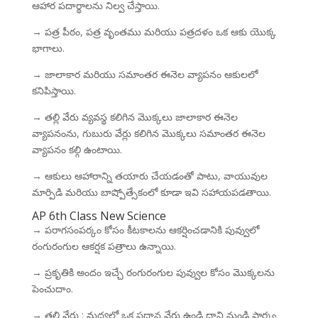
ఆహార పదార్థాలను నిల్వ చేస్తాయి.
→ పత్ర పీఠం, పత్ర వృంతము మరియు పత్రదళం ఒక ఆకు యొక్క
భాగాలు.
→ జాలాకార మరియు సమాంతర ఈనెల వ్యాపనం ఆకులలో
కనిపిస్తాయి.
→ తల్లి వేరు వ్యవస్థ కలిగిన మొక్కలు జాలాకార ఈనెల
వ్యాపనంను, గుబురు వేర్లు కలిగిన మొక్కలు సమాంతర ఈనెల
వ్యాపనం కల్గి ఉంటాయి.
→ ఆకులు ఆహారాన్ని తయారు చేయడంతో పాటు, వాయువుల
మార్పిడి మరియు బాష్పోత్సేకంలో కూడా ఇవి సహాయపడతాయి.
AP 6th Class New Science
→ పరాగసంపర్కం కోసం కీటకాలను ఆకర్షించడానికి పువ్వులో
రంగురంగుల ఆకర్షక పత్రాలు ఉన్నాయి.
→ ప్రకృతికి అందం ఇచ్చే రంగురంగుల పువ్వుల కోసం మొక్కలను
పెంచుదాం.
→ తల్లి వేరు : మధ్యలో ఒక ప్రధాన వేరు ఉండి దాని నుండి పార్శ్వ