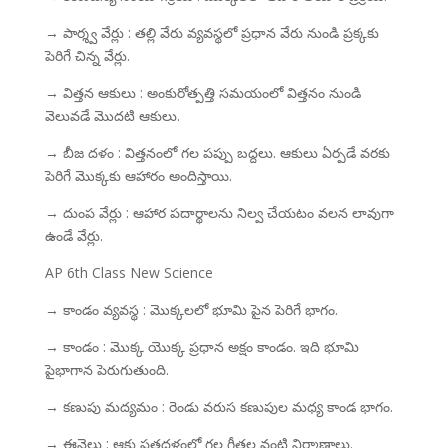
→ పార్శ్వ వేర్లు : తల్లి వేరు వ్యవస్థలో ప్రధాన వేరు నుండి ప్రక్కకు
పెరిగే చిన్న వేర్లు.
→ విత్తన ఆకులు : అంకురోత్పత్తి సమయంలో విత్తనం నుండి
వెలువడే మొదటి ఆకులు.
→ బీజ దళం : విత్తనంలో గల పప్పు బద్దలు. ఆకులు ఏర్పడే వరకు
పెరిగే మొక్కకు ఆహారం అందిస్తాయి.
→ దుంప వేర్లు : ఆహార పదార్థాలను నిల్వ చేయటం వలన లావుగా
ఉండే వేర్లు.
AP 6th Class New Science
→ కాండం వ్యవస్థ : మొక్కలలో భూమి పైన పెరిగే భాగం.
→ కాండం : మొక్క యొక్క ప్రధాన అక్షం కాండం. ఇది భూమి
పైభాగాన పెరుగుతుంది.
→ కణుపు మద్యమం : రెండు వరుస కణుపుల మధ్య కాండ భాగం.
→ ఈనెలు : ఆకు పత్రదళంలో గల గీతల వంటి నిర్మాణాలు.