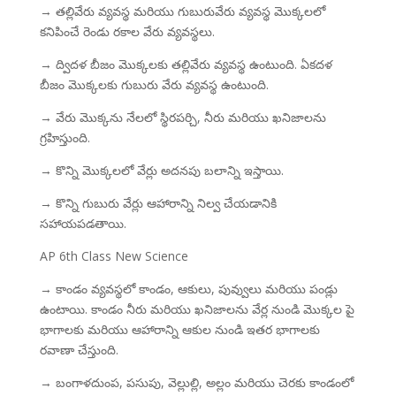
→ తల్లివేరు వ్యవస్థ మరియు గుబురువేరు వ్యవస్థ మొక్కలలో
కనిపించే రెండు రకాల వేరు వ్యవస్థలు.
→ ద్విదళ బీజం మొక్కలకు తల్లివేరు వ్యవస్థ ఉంటుంది. ఏకదళ
బీజం మొక్కలకు గుబురు వేరు వ్యవస్థ ఉంటుంది.
→ వేరు మొక్కను నేలలో స్థిరపర్చి, నీరు మరియు ఖనిజాలను
గ్రహిస్తుంది.
→ కొన్ని మొక్కలలో వేర్లు అదనపు బలాన్ని ఇస్తాయి.
→ కొన్ని గుబురు వేర్లు ఆహారాన్ని నిల్వ చేయడానికి
సహాయపడతాయి.
AP 6th Class New Science
→ కాండం వ్యవస్థలో కాండం, ఆకులు, పువ్వులు మరియు పండ్లు
ఉంటాయి. కాండం నీరు మరియు ఖనిజాలను వేర్ల నుండి మొక్కల పై
భాగాలకు మరియు ఆహారాన్ని ఆకుల నుండి ఇతర భాగాలకు
రవాణా చేస్తుంది.
→ బంగాళదుంప, పసుపు, వెల్లుల్లి, అల్లం మరియు చెరకు కాండంలో