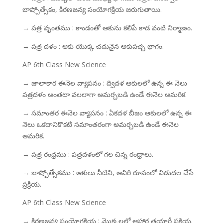
బాష్పోత్సేకం, కిరణజన్య సంయోగక్రియ జరుగుతాయి.
→ పత్ర వృంతము : కాండంతో ఆకును కలిపే కాడ వంటి నిర్మాణం.
→ పత్ర దళం : ఆకు యొక్క చదునైన ఆకుపచ్చ భాగం.
AP 6th Class New Science
→ జాలాకార ఈనెల వ్యాపనం : ద్విదళ ఆకులలో ఉన్న ఈ నెలు
పత్రదళం అంతటా వలలాగా అమర్చబడి ఉండే ఈనెల అమరిక.
→ సమాంతర ఈనెల వ్యాపనం : ఏకదళ బీజం ఆకులలో ఉన్న ఈ
నెలు ఒకదానికొకటి సమాంతరంగా అమర్చబడి ఉండే ఈనెల
అమరిక.
→ పత్ర రంధ్రము : పత్రదళంలో గల చిన్న రంధ్రాలు.
→ బాష్పోత్సేకము : ఆకులు నీటిని, ఆవిరి రూపంలో విడుదల చేసే
ప్రక్రియ.
AP 6th Class New Science
→ కిరణజన్య సంయోగక్రియ : మొక్కలలో ఆహార తయారీ ప్రక్రియ.