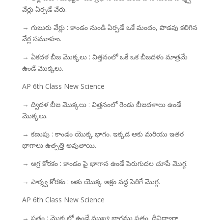
వేర్లు ఏర్పడే వేరు.
→ గుబురు వేర్లు : కాండం నుండి ఏర్పడే ఒకే మందం, పొడవు కలిగిన
వేర్ల సమూహం.
→ ఏకదళ బీజ మొక్కలు : విత్తనంలో ఒకే ఒక బీజదళం మాత్రమే
ఉండే మొక్కలు.
AP 6th Class New Science
→ ద్విదళ బీజ మొక్కలు : విత్తనంలో రెండు బీజదళాలు ఉండే
మొక్కలు.
→ కణుపు : కాండం యొక్క భాగం. ఇక్కడ ఆకు మరియు ఇతర
భాగాలు ఉత్పత్తి అవుతాయి.
→ అగ్ర కోరకం : కాండం పై భాగాన ఉండే పెరుగుదల చూపే మొగ్గ.
→ పార్శ్వ కోరకం : ఆకు యొక్క అక్షం వద్ద పెరిగే మొగ్గ.
AP 6th Class New Science
→ పత్రం : మొక్కలో ఉండే ముఖ్య భాగము పత్రం. దీనిద్వారా