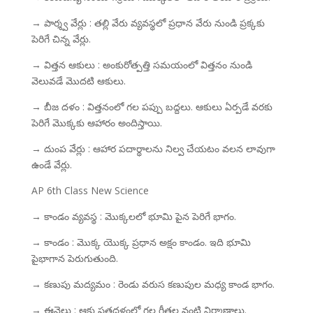
→ పార్శ్వ వేర్లు : తల్లి వేరు వ్యవస్థలో ప్రధాన వేరు నుండి ప్రక్కకు
పెరిగే చిన్న వేర్లు.
→ విత్తన ఆకులు : అంకురోత్పత్తి సమయంలో విత్తనం నుండి
వెలువడే మొదటి ఆకులు.
→ బీజ దళం : విత్తనంలో గల పప్పు బద్దలు. ఆకులు ఏర్పడే వరకు
పెరిగే మొక్కకు ఆహారం అందిస్తాయి.
→ దుంప వేర్లు : ఆహార పదార్థాలను నిల్వ చేయటం వలన లావుగా
ఉండే వేర్లు.
AP 6th Class New Science
→ కాండం వ్యవస్థ : మొక్కలలో భూమి పైన పెరిగే భాగం.
→ కాండం : మొక్క యొక్క ప్రధాన అక్షం కాండం. ఇది భూమి
పైభాగాన పెరుగుతుంది.
→ కణుపు మద్యమం : రెండు వరుస కణుపుల మధ్య కాండ భాగం.
→ ఈనెలు : ఆకు పత్రదళంలో గల గీతల వంటి నిర్మాణాలు.