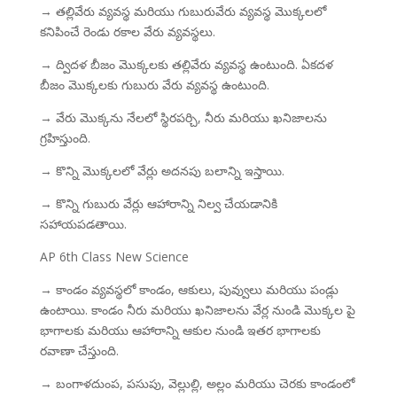
→ తల్లివేరు వ్యవస్థ మరియు గుబురువేరు వ్యవస్థ మొక్కలలో
కనిపించే రెండు రకాల వేరు వ్యవస్థలు.
→ ద్విదళ బీజం మొక్కలకు తల్లివేరు వ్యవస్థ ఉంటుంది. ఏకదళ
బీజం మొక్కలకు గుబురు వేరు వ్యవస్థ ఉంటుంది.
→ వేరు మొక్కను నేలలో స్థిరపర్చి, నీరు మరియు ఖనిజాలను
గ్రహిస్తుంది.
→ కొన్ని మొక్కలలో వేర్లు అదనపు బలాన్ని ఇస్తాయి.
→ కొన్ని గుబురు వేర్లు ఆహారాన్ని నిల్వ చేయడానికి
సహాయపడతాయి.
AP 6th Class New Science
→ కాండం వ్యవస్థలో కాండం, ఆకులు, పువ్వులు మరియు పండ్లు
ఉంటాయి. కాండం నీరు మరియు ఖనిజాలను వేర్ల నుండి మొక్కల పై
భాగాలకు మరియు ఆహారాన్ని ఆకుల నుండి ఇతర భాగాలకు
రవాణా చేస్తుంది.
→ బంగాళదుంప, పసుపు, వెల్లుల్లి, అల్లం మరియు చెరకు కాండంలో