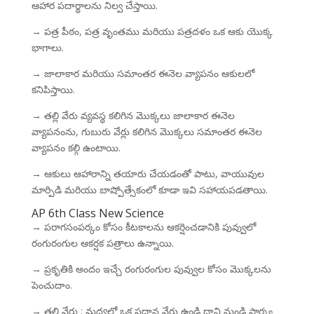
ఆహార పదార్థాలను నిల్వ చేస్తాయి.
→ పత్ర పీఠం, పత్ర వృంతము మరియు పత్రదళం ఒక ఆకు యొక్క
భాగాలు.
→ జాలాకార మరియు సమాంతర ఈనెల వ్యాపనం ఆకులలో
కనిపిస్తాయి.
→ తల్లి వేరు వ్యవస్థ కలిగిన మొక్కలు జాలాకార ఈనెల
వ్యాపనంను, గుబురు వేర్లు కలిగిన మొక్కలు సమాంతర ఈనెల
వ్యాపనం కల్గి ఉంటాయి.
→ ఆకులు ఆహారాన్ని తయారు చేయడంతో పాటు, వాయువుల
మార్పిడి మరియు బాష్పోత్సేకంలో కూడా ఇవి సహాయపడతాయి.
AP 6th Class New Science
→ పరాగసంపర్కం కోసం కీటకాలను ఆకర్షించడానికి పువ్వులో
రంగురంగుల ఆకర్షక పత్రాలు ఉన్నాయి.
→ ప్రకృతికి అందం ఇచ్చే రంగురంగుల పువ్వుల కోసం మొక్కలను
పెంచుదాం.
→ తల్లి వేరు : మధ్యలో ఒక ప్రధాన వేరు ఉండి దాని నుండి పార్శ్వ