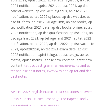
aptet2022, apdsc 2022, ap tet 2021 syllabus, ap dsc
2021 notification, apdsc 2021, ap dsc 2021, ap dsc
official website, ap dsc 2021 syllabus, ap dsc 2020
notification, ap tet 2022 syllabus, ap dsc website, ap
dsc full form, ap dsc 2020 age limit, ap dsc books, ap
tet notification 2021 date, ap dsc books online, aptet
2022 notification, ap dsc qualification, ap dsc jobs, ap
dsc age limit 2021, ap tet age limit 2021, ap tet 2022
notification, ap tet 2022, ap dsc 2022, ap dsc vacancies
2021, aptet2022.in, ap tet 2021 exam date, ap dsc
2022 notification, aptet telugu, apdsc telugu, ap tet
maths, apdsc maths , apdsc new content , aptet new
content,
tet dsc best grammer
,
అలంకారాలు ts and ap
tet and dsc best notes
,
సంధులు ts and ap tet and dsc
best notes
AP TET 2025 English Practice test Questions answers
Class 6 Social Studies Lesson _1 For Paper-1 and 2
Tri-Method_1 TET 2025 Paper-1