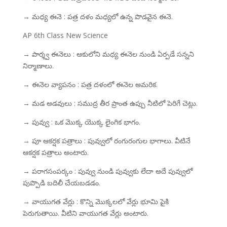
→ మధ్య ఈనె : పత్ర దళం మధ్యలో ఉన్న పొడవైన ఈనె.
AP 6th Class New Science
→ పార్శ్వ ఈనెలు : ఆకులోని మధ్య ఈనెల నుండి ఏర్పడే సన్నని
నిర్మాణాలు.
→ ఈనెల వ్యాపనం : పత్ర దళంలో ఈనెల అమరిక.
→ మడ అడవులు : సముద్ర తీర ప్రాంత ఉప్పు నీటిలో పెరిగే చెట్లు.
→ పువ్వు : ఒక మొక్క యొక్క లైంగిక భాగం.
→ పూ ఆకర్షక పత్రాలు : పువ్వులో రంగురంగుల భాగాలు. వీటినే
ఆకర్షక పత్రాలు అంటారు.
→ పరాగసంపర్కం : పువ్వు నుండి పువ్వుకు లేదా అదే పువ్వులో
పుప్పొడి బదిలీ చేయబడడం.
→ వాయుగత వేర్లు : కొన్ని మొక్కలలో వేర్లు భూమి పైకి
పెరుగుతాయి. వీటిని వాయుగత వేర్లు అంటారు.