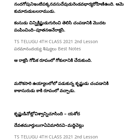
నందగోపునిఇంటిపక్కనవసుదేవుడురెండవభార్యరోహిణిఉంది. ఆమె
కుమారుడుబలరాముడు.
కంసుడు చిన్నిక్రిష్ణుడుగురించి తెలిసి చంపడానికి మొదట
పంపించింది–పూతనఅనేరాక్షసి.
TS TELUGU 4TH CLASS 2021 2nd Lesson
పరమానందయ్య శిష్యులు Best Notes
ఆ రాక్షసి గోపిక రూపంలో గోకులానికి చేరుకుంది.
మరొకసారి ఉయ్యాలలోలో పడుకున్న కృష్ణుడు చంపడానికి
కాకాసురుడు కాకి రూపంలో వచ్చాడు.
కృష్ణుడినోట్లోవిశ్వాన్నిచూసింది – యశోద
దేవతమూర్తులుగాఏవిమారినవి–మద్దిచెట్లు
TS TELUGU 4TH CLASS 2021 2nd Lesson