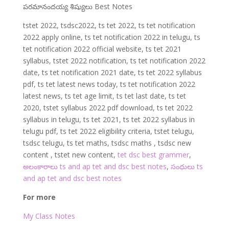
పరమానందయ్య శిష్యులు Best Notes
tstet 2022, tsdsc2022, ts tet 2022, ts tet notification
2022 apply online, ts tet notification 2022 in telugu, ts
tet notification 2022 official website, ts tet 2021
syllabus, tstet 2022 notification, ts tet notification 2022
date, ts tet notification 2021 date, ts tet 2022 syllabus
pdf, ts tet latest news today, ts tet notification 2022
latest news, ts tet age limit, ts tet last date, ts tet
2020, tstet syllabus 2022 pdf download, ts tet 2022
syllabus in telugu, ts tet 2021, ts tet 2022 syllabus in
telugu pdf, ts tet 2022 eligibility criteria, tstet telugu,
tsdsc telugu, ts tet maths, tsdsc maths , tsdsc new
content , tstet new content,
tet dsc best grammer
,
అలంకారాలు ts and ap tet and dsc best notes
,
సంధులు ts
and ap tet and dsc best notes
For more
My Class Notes