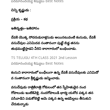
పరమానందయ్య శిష్యులు Best Notes
చిన్ని కృష్ణుడు :
ప్రక్రియ – కథ
ఇతివృత్తం–ఇతిహాసం
దేవకి యొక్క సోదరుడురాక్షసుడు అయినటువంటి కంసుడు, దేవకీ
వసుదేవుల ఎనిమిదవ సంతానంగా పుట్టే బిడ్డ తనను
తుధముట్టిస్తాడని వీరిని కారాగారంలో బంధించాడు.
TS TELUGU 4TH CLASS 2021 2nd Lesson
పరమానందయ్య శిష్యులు Best Notes
కంసుని కారాగారంలో బంధీలుగా ఉన్న దేవకీ వసుదేవులకు ఎనిమిదో
వ సంతానంగా శ్రీకృష్ణుడు జన్మించాడు.
వసుదేవుడు రాత్రికిరాత్రి గోకులంలో తన స్నేహితుడైన నంద
గోపాలుడు ఇంటికివెళ్లి, నందగోపాలుడి భార్య యశోద పక్కన తన
పసివాడిని పడుకోబెట్టి ఆమె పక్కన ఉన్న ఆడపిల్లలు తీసుకుని
చేరుకున్నాడు