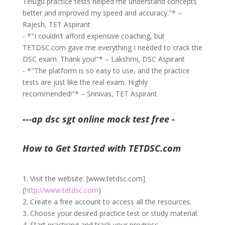
Telugu practice tests helped me understand concepts
better and improved my speed and accuracy."* –
Rajesh, TET Aspirant
- *"I couldn’t afford expensive coaching, but
TETDSC.com gave me everything I needed to crack the
DSC exam. Thank you!"* – Lakshmi, DSC Aspirant
- *"The platform is so easy to use, and the practice
tests are just like the real exam. Highly
recommended!"* – Srinivas, TET Aspirant
---ap dsc sgt online mock test free -
How to Get Started with TETDSC.com
1. Visit the website: [www.tetdsc.com]
(
http://www.tetdsc.com
)
2. Create a free account to access all the resources.
3. Choose your desired practice test or study material.
4. Start practicing and track your progress.