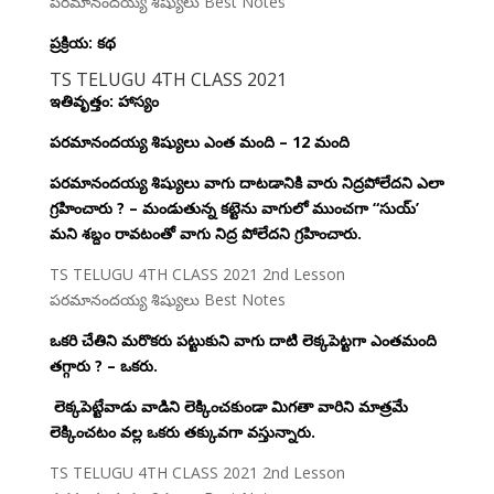
ప్రక్రియ: కథ
TS TELUGU 4TH CLASS 2021
ఇతివృత్తం: హాస్యం
పరమానందయ్య శిష్యులు ఎంత మంది – 12 మంది
పరమానందయ్య శిష్యులు వాగు దాటడానికి వారు నిద్రపోలేదని ఎలా
గ్రహించారు ? – మండుతున్న కట్టెను వాగులో ముంచగా “సుయ్’
మని శబ్దం రావటంతో వాగు నిద్ర పోలేదని
గ్రహించారు.
TS TELUGU 4TH CLASS 2021 2nd Lesson
పరమానందయ్య శిష్యులు Best Notes
ఒకరి చేతిని మరొకరు పట్టుకుని వాగు దాటి లెక్కపెట్టగా ఎంతమంది
తగ్గారు ? – ఒకరు.
లెక్కపెట్టేవాడు వాడిని లెక్కించకుండా మిగతా వారిని మాత్రమే
లెక్కించటం వల్ల ఒకరు తక్కువగా వస్తున్నారు.
TS TELUGU 4TH CLASS 2021 2nd Lesson