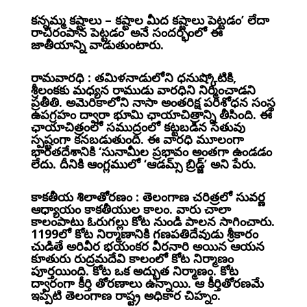
కన్నమ్మ కష్టాలు – కష్టాల మీద కష్టాలు పెట్టడం’ లేదా
రాచిరంపాన పెట్టడం’ అనే సందర్భంలో ఈ
జాతీయాన్ని వాడుతుంటారు.
రామవారధి : తమిళనాడులోని ధనుష్కోటికి,
శ్రీలంకకు మధ్యన రాముడు వారధిని నిర్మించాడని
ప్రతీతి. అమెరికాలోని నాసా అంతరిక్ష పరిశోధన సంస్థ
ఉపగ్రహం ద్వారా భూమి ఛాయాచిత్రాన్ని తీసింది. ఈ
ఛాయాచిత్రంలో సముద్రంలో కట్టబడిన సేతువు
స్పష్టంగా కనబడుతుంది. ఈ వారధి మూలంగా
భారతదేశానికి ‘సునామీల ప్రభావం అంతగా ఉండడం
లేదు. దీనికి ఆంగ్లములో ‘ఆడమ్స్ బ్రిడ్జ్’ అని పేరు.
కాకతీయ శిలాతోరణం : తెలంగాణ చరిత్రలో సువర్ణ
ఆధ్యాయం కాకతీయుల కాలం. వారు చాలా
కాలంపాటు ఓరుగల్లు కోట నుండి పాలన సాగించారు.
1199లో కోట నిర్మాణానికి గణపతిదేవుడు శ్రీకారం
చుడితే అరివీర భయంకర వీరనారి అయిన ఆయన
కూతురు రుద్రమదేవి కాలంలో కోట నిర్మాణం
పూర్తయింది. కోట ఒక అద్భుత నిర్మాణం. కోట
ద్వారంగా కీర్తి తోరణాలు ఉన్నాయి. ఆ కీర్తితోరణమే
ఇప్పటి తెలంగాణ రాష్ట్ర అధికార
చిహ్నం.