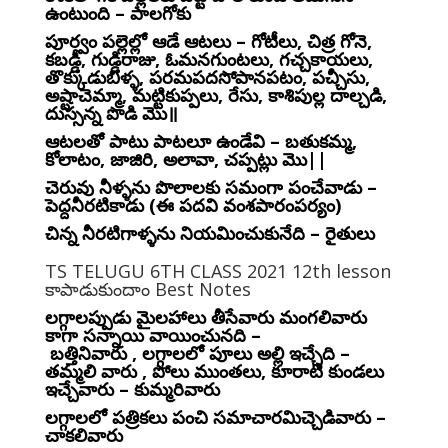
ఉంటుంది – పాలగోకు
పూర్వం పల్లెల్లో ఆడే ఆటలు – గోటీలు, చిత్ర గోనె,
కబడ్డీ, గుడ్డిరాజు, ఓమనగుంటలు, గచ్చకాయలు,
తొక్కుడుబిళ్ళ, పరమపదసోపానపటం, పచ్చీసు,
అష్టాచెమ్మా, మట్టికుప్పలు, రేసు, కాశిపుల్ల దాల్చడి,
దుస్సన్న పొడి మొ॥
ఆటలతో పాటు పాటలూ ఉండేవి – బతుకమ్మ,
కోలాటం, జాజిరి, అలావా, చప్పట్లు మొ||
చెరువు నీళ్ళను పొలాలకు సమంగా పంచేవాడు –
పెద్దనీరటికాడు (ఈ పదవి వంశపారంపర్యం)
చిన్న నీరటిగాళ్ళను నియమించుకునేది – రైతులు
TS TELUGU 6TH CLASS 2021 12th lesson
కాపాడుకుందాం Best Notes
లగ్గాలప్పుడు మైలహాలు తీసేవారు మంగలివారు
కాగా సన్నాయి వాయించునది –
బత్తినివారు , లగ్గాలలో పూలు అల్లి ఇచ్చేది –
తమ్మలి వారు , పోలు ముంతలు, కూరాటి కుండలు
ఇచ్చేవారు – కుమ్మరివారు
లగ్గాలలో పత్రికలు పంచి సమాచారమిచ్చెడివారు –
చాకలివారు