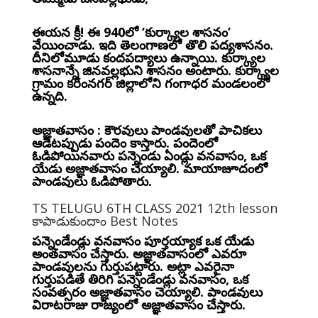
ఈయన క్రీ! ఈ 940లో ‘కుర్క్యాల శాసనం’
వేయించాడు. ఇది తెలంగాణలో తొలి పద్యశాసనం.
దీనిలోమూడు కందపద్యాలు ఉన్నాయి. కుర్క్యాల
శాసనాన్నే జినవల్లభుని శాసనం అంటారు. కుర్క్యాల
గ్రామం కరీంనగర్ జిల్లాలోని గంగాధర మండలంలో
ఉన్నది.
అజ్ఞాతవాసం : కౌరవులు పాండవులతో పాచికలు
ఆడేటప్పుడు పందెం కాస్తారు. పందెంలో
ఓడిపోయినవారు పన్నెండు ఏండ్లు వనవాసం, ఒక
యేడు అజ్ఞాతవాసం చెయ్యాలి. మాయాజూదంలో
పాండవులు ఓడిపోతారు.
TS TELUGU 6TH CLASS 2021 12th lesson
కాపాడుకుందాం Best Notes
పన్నెండేండ్లు వనవాసం పూర్తయ్యాక ఒక యేడు
అంతవాసం చేస్తారు. అజ్ఞాతవాసంలో ఎవరూ
పాండవులను గుర్తుపట్టారు. అట్లా ఎవరైనా
గుర్తుపడితే తిరిగి పన్నెండేండ్లు వనవాసం, ఒక
సంవత్సరం అజ్ఞాతవాసం చెయ్యాలి. పాండవులు
విరాటరాజు రాజ్యంలో అజ్ఞాతవాసం చేస్తారు.