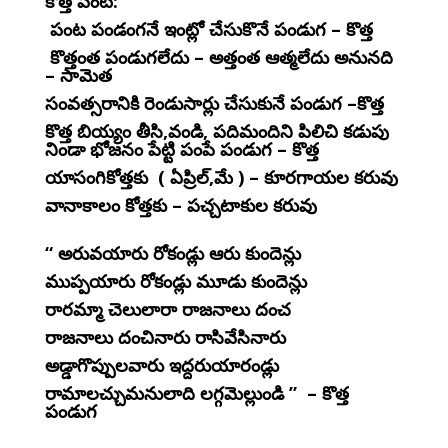
కొత్త పంట:
పంట పండంగనే ఇంట్లో చేసుకొనే పండుగ – కొత్త
కొత్తంత పండుగలేదు – అత్తంత ఆత్మలేదు అనునది
– సామెత
సంవత్సరానికి రెండుసార్లు చేసుకునే పండుగ –కొత్త
కొత్త బియ్యం తీసి,వండి, పదిమందిని పిలిచి కడుపు
నిండా భోజనం పేట్టి పంపే పండుగ – కొత్త
యాసంగికోత్తకు ( ఏప్రిల్,మే ) – కూరగాయల కరువు
వానాకాలం కోత్తకు – పచ్చటాకుల కరువు
“ అరువయారు రోకండ్లు ఆరు కుందెన్లు
ముప్పయారు రోకండ్లు మూడు కుందెన్లు
రారమ్మా చెలులారా రాజనాలు దంచ
రాజనాలు దంచినారు రాసివేసినారు
అడ్డాగొప్పులవారు ఇద్దరుయారండ్లు
రామాలచ్చుమనులాది లగ్గమెల్లుండి ” – కొత్త
పండుగ