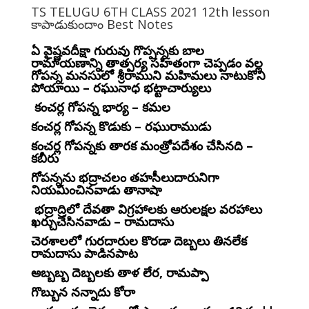
TS TELUGU 6TH CLASS 2021 12th lesson
కాపాడుకుందాం Best Notes
ఏ వైష్ణవదీక్షా గురువు గొప్పన్నకు బాల
రామాయణాన్ని తాత్పర్య సహితంగా చెప్పడం వల్ల
గోపన్న మనసులో శ్రీరాముని మహిమలు నాటుకొని
పోయాయి – రఘునాధ భట్టాచార్యులు
కంచర్ల గోపన్న భార్య – కమల
కంచర్ల గోపన్న కొడుకు – రఘురాముడు
కంచర్ల గోపన్నకు తారక మంత్రోపదేశం చేసినది –
కబీరు
గోపన్నను భద్రాచలం తహసీలుదారునిగా
నియమించినవాడు తానాషా
భద్రాద్రిలో దేవతా విగ్రహాలకు ఆరులక్షల వరహాలు
ఖర్చుచేసినవాడు – రామదాసు
చెరశాలలో గురదారుల కొరడా దెబ్బలు తినలేక
రామదాసు పాడినపాట
అబ్బబ్బ దెబ్బలకు తాళ లేర, రామప్పా
గొబ్బున నన్నాదు కోరా