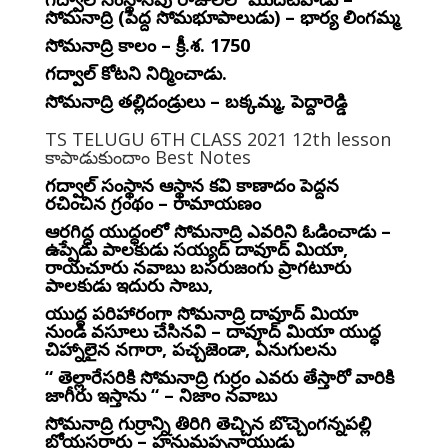
సోమనాద్రి (పెద్ద సోమభూపాలుడు) – భార్య లింగమ్మ
సోమనాద్రి కాలం – క్రీ.శ. 1750
గద్వాల్ కోటని నిర్మించాడు.
సోమనాద్రి తల్లిదండ్రులు – బక్కమ్మ, పెద్దారెడ్డి
TS TELUGU 6TH CLASS 2021 12th lesson
కాపాడుకుందాం Best Notes
గద్వాల్ సంస్థాన ఆస్థాన కవి కాణాదం పెద్దన
రచించిన గ్రంథం – రామాయణం
ఆరగిద్ద యుద్ధంలో సోమనాద్రి ఎవరిని ఓడించాడు –
ఉప్పేడు పాలకుడు సయ్యద్ దావూద్ మియా,
రాయచూరు నవాబు బసరుజంగు ప్రాగటూరు
పాలకుడు ఇదురు సాబు,
యుద్ధ పరిహారంగా సోమనాద్రి దావూద్ మియా
నుండి వసూలు చేసినవి – దావూద్ మియా యుద్ధ
చిహ్నాలైన నగారా, పచ్చజెండా, ఏనుగులను
“ తెల్లారేసరికి సోమనాద్రి గుర్రం ఎవరు తేస్తారో వారికి
జాగీరు ఇస్తాను “ – నిజాం నవాబు
సోమనాద్రి గుర్రాన్ని తిరిగి తెచ్చిన బొచ్చెంగన్నపల్లి
బోయసర్దారు – హనుమప్పనాయుడు