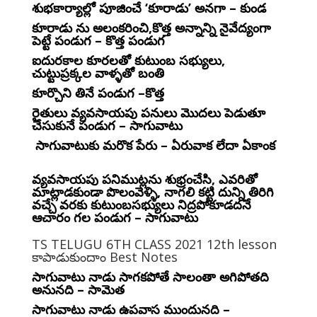
శుభకార్యాల్లో పూజించే ‘కూరాడు’ అనగా – కుండ
కూరాడు ను అలంకరించి,కొత్త అన్నాన్ని నైవేద్యంగా
పెట్టే పండుగ – కొత్త పండుగ
ఐదురకాల కూరలతో కుటుంబ సభ్యులు,
చుట్టుప్రక్కల వాళ్ళతో బంతి
కూర్చొని తినే పండుగ –కొత్త
రైతులు వ్యవసాయపు పనులు మొదలు పెడుతూ
చేసుకునే పండుగ – సాగువాటు
సాగువాటుకు మరొక పేరు – ఏరువాక లేదా ఏకాంక
వ్యవసాయపు పనిముట్లను శుభ్రంచేసి, ఎవరితో
మాట్లాడకుండా పొలంవెళ్ళి, నాగలి కట్టి దున్ని తిరిగి
వచ్చే వరకు కుటుంబసభ్యులు నిద్రపోకూడదనే
ఆచారం గల పండుగ – సాగువాటు
TS TELUGU 6TH CLASS 2021 12th lesson
కాపాడుకుందాం Best Notes
సాగువాటు నాడు సాగకపోతే సాలంతా అగిపోతది
అనునది – సామెత
సాగువాటు నాడు ఉపవాస ముందునది –