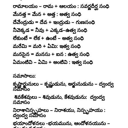
రామాలయం – రామ + ఆలయం : సవర్ణదీర్ఘ సంధి
మేనత్త = మేన + అత్త : అత్వ సంధి
దేవేంద్రుడు = దేవ + ఇంద్రుడు – గుణసంధి
నీవెక్కడ = నీవు + ఎక్కడ–ఉత్వ సంధి
లేకుంటే = లేక + ఉంటే – అత్వ సంధి
మరేమి = మరి + ఏమి: ఇత్వ సంధి
మనసైన = మనసు + ఐన : ఉత్వ సంధి
ఏమంటివి – ఏమి + అంటివి : ఇత్వ సంధి
సమాసాలు:
కృష్ణార్జునులు – కృష్ణుడును, అర్జునుడును – ద్వంద్వ
సమాసం
శివకేశవులు – శివుడును, కేశవుడును: ద్వంద్వ
సమాసం
నిరాశానిస్పృహలు – నిరాశయు, నిస్పృహయు :
ద్వంద్వ సమాసం
భయాందోళనలు -భయమును, ఆందోళనయును –