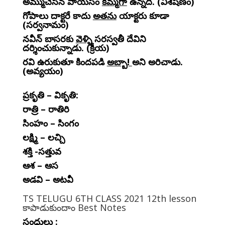
అమ్ముచేసిన పాయసం
కమ్మగా
ఉన్నది. (విశేషణం)
గోపాలు దాక్టరే కాదు
అతను
యాక్టరు కూడా
(సర్వనామం)
నవీన్ బాసరకు
వెళ్ళి
సరస్వతీ దేవిని
దర్శించుకున్నాడు. (క్రీయ)
రవి ఉరుకుతూ కిందపడి
అబ్బా!
అని అరిచాడు.
(అవ్యయం)
ప్రకృతి – వికృతి:
రాత్రి – రాతిరి
సింహం – సింగం
లక్ష్మి – లచ్చి
శక్తి -సత్తువ
ఆశ – ఆస
అడవి – అటవీ
TS TELUGU 6TH CLASS 2021 12th lesson
కాపాడుకుందాం Best Notes
సంధులు :