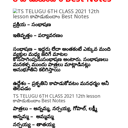
ప్రక్రియ – సంభాషణ
ఇతివృత్తం – పర్యావరణం
సంభాషణ – ఇద్దరు లేదా అంతకంటే ఎక్కువ మంది
వ్యక్తుల మధ్య జరిగే మాటల
కొనసాగింపునుసంభాషణ అంటారు. సంభాషణలు
మనకళ్ళ ముందు పాత్రలు మాట్లాడినట్లు
అనుభూతిని కలిగిస్తాయి
ఉద్దేశం – ప్రకృతిని కాపాడుకోవటం మనధర్మం అనీ
తెలపడం
TS TELUGU 6TH CLASS 2021 12th lesson
కాపాడుకుందాం Best Notes
పాత్రలు – అన్నమ్మ, నర్సయ్య, గోపాల్, లక్ష్మీ
అన్నమ్మ – అమ్మమ్మ
నర్సయ్య – తాతయ్య