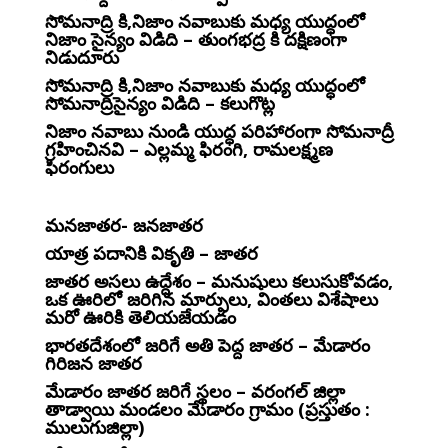
సోమనాద్రి కి,నిజాం నవాబుకు మధ్య యుద్ధంలో
నిజాం సైన్యం విడిది – తుంగభద్ర కి దక్షిణంగా
నిడుదూరు
సోమనాద్రి కి,నిజాం నవాబుకు మధ్య యుద్ధంలో
సోమనాద్రిసైన్యం విడిది – కలుగొట్ల
నిజాం నవాబు నుండి యుద్ధ పరిహారంగా సోమనాద్రీ
గ్రహించినవి – ఎల్లమ్మ ఫిరంగి, రామలక్ష్మణ
ఫిరంగులు
మనజాతర- జనజాతర
యాత్ర పదానికి వికృతి – జాతర
జాతర అసలు ఉద్దేశం – మనుషులు కలుసుకోవడం,
ఒక ఊరిలో జరిగిన మార్పులు, వింతలు విశేషాలు
మరో ఊరికి తెలియజేయడం
భారతదేశంలో జరిగే అతి పెద్ద జాతర – మేడారం
గిరిజన జాతర
మేడారం జాతర జరిగే స్థలం – వరంగల్ జిల్లా
తాడ్వాయి మండలం మేడారం గ్రామం (ప్రస్తుతం :
ములుగుజిల్లా)