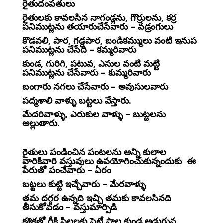
రైతుదంపతులు
రైతులకు కావలసిన నాగండ్లను, గొర్రులను, కర్ర
పనిముట్లను తయారుచేసేవారు – వడ్రంగులు
కొడవలి, పార, గడ్డపార, బండికమ్ములు వంటి ఇనుప
పనిముట్లను చేసేది – కమ్మరివారు
కుండ, గురిగి, పటువ, ఎసుల వంటి మట్టి
పనిముట్లను చేసేవారు – కుమ్మరివారు
బంగారు నగలు చేసేవారు – అవుసులవారు
పద్మశాలి వాళ్ళు బట్టలు వేస్తారు.
మేదరివాళ్ళు, ఎరుకుల వాళ్ళు – బుట్టలను
అల్లుతారు.
రైతులు పండించిన పంటలను అన్ని కులాల
వారికివారి వస్తువులు ఉపయోగించుకున్నందుకు ఈ
పేరుతో పంచేవారు – ఏరం
బట్టలు కుట్టి ఇచ్చేవారు – మేరవాళ్ళు
తమ దగ్గర ఉన్నది ఇచ్చి తమకు కావలసినది
తీసుకోవడం – వస్తుమార్పిడి
కశికతో గీకి పిల్లలకు పెట్టే పాల కుండ అడుగున