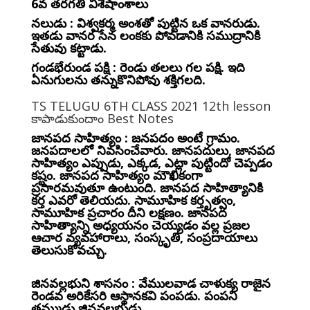
6వ తరగతి విశేషాంశాలు
నలుడు : విశ్వకర్మ అంశతో పుట్టిన ఒక వానరుడు.
ఇతడు వానర సేన లంకకు పోవడానికి సముద్రానికి
సేతువు కట్టాడు.
గండభేరుండ పక్షి : రెండు తలలు గల పక్షి. ఇది
ఏనుగులను తన్నుకొనిపోవు శక్తిగలది.
TS TELUGU 6TH CLASS 2021 12th lesson
కాపాడుకుందాం Best Notes
జానపద సాహిత్యం : జనపదం అంటే గ్రామం.
జనపదాలలో నివసించేవారు. జానపదులు, జానపద
సాహిత్యం ఎప్పుడు, ఎక్కడ, ఎట్లా పుట్టిందో చెప్పడం
కష్టం. జానపద సాహిత్యం మౌఖికంగా
ప్రసారమవుతూ ఉంటుంది. జానపద సాహిత్యానికి
కర్త ఎవరో తెలియదు. సామూహిక కర్తృత్వం,
సామూహిక ప్రచారం దీని లక్షణం. జానపద
సాహిత్యాన్ని అధ్యయనం చెయ్యడం వల్ల ప్రజల
ఆచార వ్యవహారాలు, సంస్కృతి, సంప్రదాయాలు
తెలుసుకోవచ్చు.
జినవల్లభుని శాసనం : వేములవాడ చాళుక్య రాజైన
రెండవ అరికేసరి ఆస్థానకవి పంపడు. పంపని
తమ్ముడు జినవల్లభుడు,