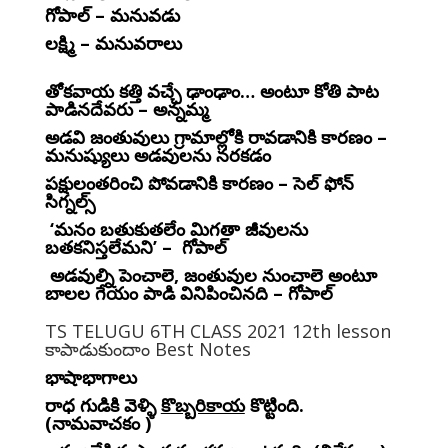
గోపాల్ – మనువడు
లక్ష్మి – మనువరాలు
తోకవాయ కత్తి వచ్చే ఢాంఢాం… అంటూ కోతి పాట
పాడినదేవరు – అన్నమ్మ
అడవి జంతువులు గ్రామాల్లోకి రావడానికి కారణం –
మనుష్యులు అడవులను నరకడం
పక్షులంతరించి పోవడానికి కారణం – సెల్ ఫోన్
సిగ్నల్స్
‘మనం బతుకుతలేం మిగతా జీవులను
బతకనిస్తలేమని’ – గోపాల్
అడవుల్ని పెంచాలె, జంతువుల నుంచాలె అంటూ
బాలల గేయం పాడి వినిపించినది – గోపాల్
TS TELUGU 6TH CLASS 2021 12th lesson
కాపాడుకుందాం Best Notes
భాషాభాగాలు
రాధ గుడికి వెళ్ళి
కొబ్బరికాయ
కొట్టింది.
(నామవాచకం )