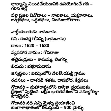
ధాన్యాన్ని నిలువచేయడానికి ఉపయోగించే గది –
గరిసె అగ్ర
పల్లె ప్రజల వినోదాలు – నాటకాలు, యక్షగానాలు,
బుర్రకథలు, ఒగ్గుకథలు, చిందుబాగోతాలు
వాగ్గేయకారుడు రామదాసు
కవి : కంచర్ల గోపన్న (రామదాసు)
కాలం : 1620 – 1680
వ్యవహార నామం : గోపరాజు
తల్లిదండ్రులు – కామమ్మ, లింగన్న
బిరుదు : భక్తరామదాసు
జన్మస్థలం : ఖమ్మంలోని నేలకొండపల్లి గ్రామం
రచనలు – దాశరథీ శతకం, దాసబోధ, కీర్తనలు
గోదావరి – మహారాష్ట్రలోని నాసికా త్రయంబకం
క్షేత్రంలో పుట్టింది. దక్షిణ భారతదేశంలోని నదుల్లోకెల్లా
పొడవైనది.
గోదావరి నది ఎన్ని మైళ్ళు ప్రయాణించి
బంగాళాఖాతంలో కలుస్తుంది – 900 మైళ్ళు