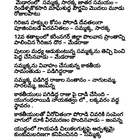
మేడారంలో సమ్మక్క సారక్క జాతర సమయం –
రెండేళ్ళకొకసారి మాఘశుద్ధ పౌర్ణమి మొదలు మూడు
రోజులపాటు
గిరిజన హక్కుల కోసం పోరాడి దేవతలుగా
పూజింపబడే వీరవనితలు – సమ్మక్క, సారక్క
12వ శతాబ్దంలో కరీంనగర్ జిల్లా పొలవాస ప్రాంతాన్ని
పాలించిన గిరిజన దొర – మేడరాజు
పులుల మధ్య ఆడుకుంటున్న సమ్మక్కను తెచ్చి పెంచి
పెద్ద చేసినవాడు – మేడరాజు
సమ్మక్కను వివాహం చేసుకున్న కాకతీయ
సామంతుడు – పడిగిద్దరాజు
సమ్మక్క పడిగిద్ద రాజుల సంతానం – నాగులమ్మ,
సారలమ్మ, జంపన్న
కాకతీయులు పగిడిద్ద రాజు పై దాడి చేసింది –
యుగంధరాయిడి నాయకత్వం లో , లక్కవరం వద్ద
స్థావరం .
కాకతీయులతో వీరోచితంగా పోరాడి చివరికి సంపెంగ
వాగులో దూకి వీరమరణం పొందినవాడు – జంపన్న
యుద్ధంలో గాయపడి చిలుకలగుట్టపై అదృశ్యమై
కుంకుమబరిణగా కనిపించినది – సమ్మక్క