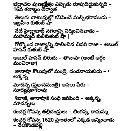
భద్రాచల పుణ్యక్షేత్రం ఎప్పుడు రూపుదిద్దుకున్నది –
16వ శతాబ్దం తర్వాత
తెలుగు చాటువుల్లో కనిపించే మల్కిభరాముడు –
ఇబ్రహీం కుతుబ్ షా
నేటి హైద్రాబాద్ నగరాన్ని నిర్మించినవాడు –
మహమ్మద్ కులీకుతుబ్ షా |
గోల్కొండ రాజ్యాన్ని పాలించిన చివరి రాజు – అబుల్
హసన్ కుతుబ్ షా
అబుల్ హసన్ బిరుదు – తానాషా (అంటే అర్ధం
మంచిరాజు)
తానాషా కొలువులో మంత్రి, దండనాయకుడు – •
అక్కన్న
మాదన్న (ప్రధానమంత్రి) అసలు పేరు –
సూర్యప్రకాశరావు
శివాజీ, తానాషాకి సంధి జరిపింది – అక్కన్న,
మాదన్నలు
కంచర్ల గోపన్న తల్లిదండ్రులు – లింగన్న, కామమ్మ
కంచర్ల గోపన్న 1620 ప్రాంతంలో ఎక్కడ జన్మించాడు
– నేలకొండపల్లి