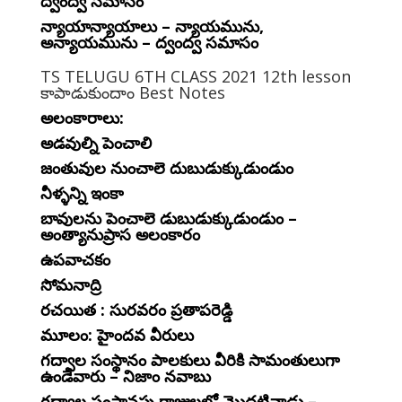
ద్వంద్వ సమాసం
న్యాయాన్యాయాలు – న్యాయమును,
అన్యాయమును – ద్వంద్వ సమాసం
TS TELUGU 6TH CLASS 2021 12th lesson
కాపాడుకుందాం Best Notes
అలంకారాలు:
అడవుల్ని పెంచాలి
జంతువుల నుంచాలె దుబుడుక్కుడుండుం
నీళ్ళన్ని ఇంకా
బావులను పెంచాలె డుబుడుక్కుడుండుం –
అంత్యానుప్రాస అలంకారం
ఉపవాచకం
సోమనాద్రి
రచయిత : సురవరం ప్రతాపరెడ్డి
మూలం: హైందవ వీరులు
గద్వాల సంస్థానం పాలకులు వీరికి సామంతులుగా
ఉండేవారు – నిజాం నవాబు
గద్వాల సంస్థానపు రాజులలో మొదటివాడు –