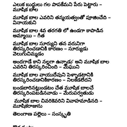
ఎలుక బుద్ధులు గల పాపకేమని పేరు పెట్టారు –
మూషిక బాల
మూషిక బాల ఎవరిని తన్మయత్వంతో పూజించేది –
వినాయకుని
మూషిక బాల 4వ తరగతి లో ఉండగా కాపాడిన
అమ్మాయి – గీత
మూషిక బాల సూర్యుని తన వరునిగా
తిరస్కరించడానికి కారణం – సూర్యుడు
వెలుగుచిమ్మడం
అందగాడే కాని నల్లగా ఉన్నాడు’ అని మూషిక బాల
ఎవరిని తిరస్కరించింది – మేఘుని
మూషిక బాల వాయుదేవుని పెళ్ళాడటానికి
తిరస్కరించడానికికారణం – నిలకడలేదని
బండబారినట్లుండటం చేత మూషిక బాలచే
తిరస్కరింపబడినవాడు – మేరుపర్వతుడు
మూషిక బాల చివరికెవరిని వివాహమాడినది –
మూషికరాజును
తెలంగాణ పల్లెలు – సంస్కృతి