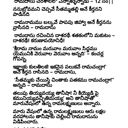
రామదాసు చెరశాలలో ఎన్నాళ్ళున్నాడు – 12 సం||
ననుబ్రోవమని చెప్పవే సీతమ్మతల్లి అనే కీర్తనని
పాడినది
రామనామము బల్కవే పాపపు జిహ్వా అనే కీర్తనను
వ్రాసినది – రామదాసు
రామదాసు రచించిన దాశరథీ శతకంలోని మకుటం –
దాశరథీ! కరుణాపయోనిధీ!
‘శ్రీరామ నామం మరువాం మరువాం సిద్ధము
యమునికి వెరువాల వెరువాం అన్నది’ – కంచర్ల
గోపన్న.
ఇక్ష్వాకు కులతిలక! ఇకనైన పలుకవే రామచంద్రా!’
అనే కీర్తన రాసినది – రామదాసు,
‘సీతమ్మకు చేయిస్తి చింతాకు పతకము రామచంద్రా!”
అన్నది – రామదాసు
తలుపు తియ్యవయ్య తానీషా! నీ కియ్యెడి పై
కమునియ్యవచ్చితిమయ్య’ అని తానీషాతో
మారువేషంలో ఉన్న రామలక్ష్మణులు అన్నారు.
మారు వేషంలో ఉన్న రామలక్ష్మణులు ఆరు లక్షల
వరహాలను తానీషాకు చెల్లించి రామదాసును
విడిపించారు.