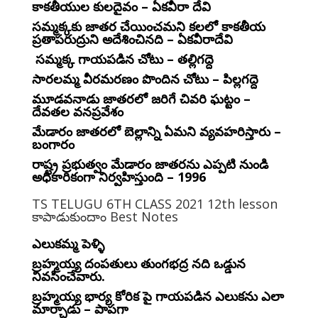
కాకతీయుల కులదైవం – ఏకవీరా దేవి
సమ్మక్కకు జాతర చేయించమని కలలో కాకతీయ
ప్రతాపరుద్రుని అదేశించినది – ఏకవీరాదేవి
సమ్మక్క గాయపడిన చోటు – తల్లిగద్దె
సారలమ్మ వీరమరణం పొందిన చోటు – పిల్లగద్దె
మూడవనాడు జాతరలో జరిగే చివరి ఘట్టం –
దేవతల వనప్రవేశం
మేడారం జాతరలో బెల్లాన్ని ఏమని వ్యవహరిస్తారు –
బంగారం
రాష్ట్ర ప్రభుత్వం మేడారం జాతరను ఎప్పటి నుండి
అధికారికంగా నిర్వహిస్తుంది – 1996
TS TELUGU 6TH CLASS 2021 12th lesson
కాపాడుకుందాం Best Notes
ఎలుకమ్మ పెళ్ళి
బ్రహ్మయ్య దంపతులు తుంగభద్ర నది ఒడ్డున
నివసించేవారు.
బ్రహ్మయ్య భార్య కోరిక పై గాయపడిన ఎలుకను ఎలా
మార్చాడు – పాపగా