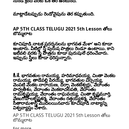
నుండి క్రింది వరకు ఒక తెర ఉంటుంది.
మాట్లాడేటప్పుడు రెండోవైపును తెర కప్పుతుంది.
AP 5TH CLASS TELUGU 2021 5th Lesson తోలు
బొమ్మలాట
కూచిపూడి నాటక ప్రదర్శనలను భాగవత మేళా’ అని కూడా
అంటారు. వీటిల్లో స్త్రీ పురుష పాత్రలు రెండూ ఉంటాయి. కాని
ఇటీవలి వరకు స్త్రీ పాత్రను కూడా పురుషులే ధరించేవారు.
ఇప్పుడు స్త్రీలు కూడా ధరిస్తున్నారు.
కీ.శే. భాగవతుల రామయ్య, హరిమాధవయ్య, చింతా వెంకట
రామయ్య, తాడేపల్లి పేరయ్య, భాగవతుల విస్సయ్య,
వెంపటి వెంకట నారాయణ, దర్భా వెంకటేశ్వర్లు, వేదాంతం
పార్వతీశం, వేదాంతం వెంకటాచలపతి, వేదాంతం
రామకృష్ణయ్య, వేదాంతం రాఘవయ్య, చింతా కృష్ణమూర్తి,
వేణుగోపాలకృష్ణశర్మ, వేదాంతం రత్తయ్యశర్మ, వేదాంతం
సీతారామశాస్త్రి మొదలయినవారు కూచిపూడి నాట్యాన్ని
విశ్వవ్యాప్తం చేశారు.
AP 5TH CLASS TELUGU 2021 5th Lesson తోలు
బొమ్మలాట
For more