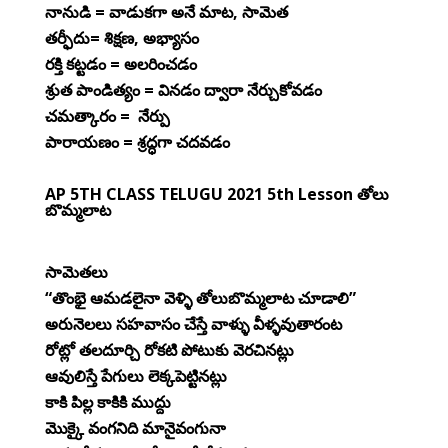
నానుడి = వాడుకగా అనే మాట, సామెత
తర్ఫీదు= శిక్షణ, అభ్యాసం
రక్తి కట్టడం = అలరించడం
శ్రుత పాండిత్యం = వినడం ద్వారా నేర్చుకోవడం
చమత్కారం = నేర్పు
పారాయణం = శ్రద్ధగా చదవడం
AP 5TH CLASS TELUGU 2021 5th Lesson తోలు
బొమ్మలాట
సామెతలు
“తొంభై ఆమడలైనా వెళ్ళి తోలుబొమ్మలాట చూడాలి”
అరునెలలు సహవాసం చేస్తే వాళ్ళు వీళ్ళవుతారంట
రోట్లో తలదూర్చి రోకటి పోటుకు వెరచినట్లు
ఆవులిస్తే పేగులు లెక్కపెట్టినట్లు
కాకి పిల్ల కాకికి ముద్దు
మొక్కై వంగనిది మానైవంగునా