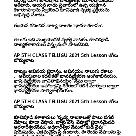
సిద్ధేంద్ర యోగి కూచిపూడి నాట్యకళకు మూలపురుషుడు
అంటారు. ఆయన నాడు ప్రచారంలో ఉన్న యక్షగాన
కళారూపాలను స్వీకరించి కూచిపూడి నృత్య ప్రక్రియను
అభివృద్ధి చేశాడు.
ఈయన రచించిన నాట్య నాటకం ‘భామా కలాపం’.
తెలుగు ఇది మొట్టమొదటి నృత్య నాటకం. కూచిపూడి
నాట్యకళాకారులు విస్తృతంగా నాటకమిది.
AP 5TH CLASS TELUGU 2021 5th Lesson తోలు
బొమ్మలాట
నాట్యం అభినయ ప్రధానం. అభినయం నాలుగు రకాలు
. అవయవాల కదలికతో భావవ్యక్తీకరణ ఆంగికాభినయం.
భాష వ్యక్తీకరణ వాచితాభినయం. వేషం ద్వారా
భావవ్యక్తీకరణ ఆహార్యాన్ని శరీరంలో కలిగే మార్పుల ద్వారా
భావవ్యక్తీకరణ సాత్వికాభినయం.
AP 5TH CLASS TELUGU 2021 5th Lesson తోలు
బొమ్మలాట
కూచిపూడి కళాకారులు ‘నృత్య నాటకాలతో పాటు పగటి
వేషాలు కూడా వేస్తారు. వాళ్లు వేసే వేషాల్లో ప్రధానమైనది
అర్ధనారీశ్వరవేషం. అర్ధనారీశ్వర వేషంలో కుడి వైపు
పురుషుడు, ఎడమవైపు స్త్రీ ఉంటారు. ఈ రెండు వేషాలను పై