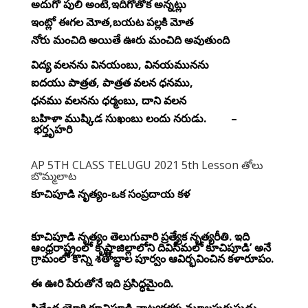
అదుగో పులి అంటే,ఇదిగోతోక అన్నట్లు
ఇంట్లో ఈగల మోత,బయట పల్లకి మోత
నోరు మంచిది అయితే ఊరు మంచిది అవుతుంది
విద్య వలనను వినయంబు, వినయమునను
ఐదయు పాత్రత, పాత్రత వలన ధనము,
ధనము వలనను ధర్మంబు, దాని వలన
బహిళా ముష్కిడ సుఖంబు లందు నరుడు
. –
భర్తృహరి
AP 5TH CLASS TELUGU 2021 5th Lesson తోలు
బొమ్మలాట
కూచిపూడి నృత్యం-ఒక సంప్రదాయ కళ
కూచిపూడి నృత్యం తెలుగువారి ప్రత్యేక నృత్యరీతి. ఇది
ఆంధ్రరాష్ట్రంలో కృష్ణాజిల్లాలోని దివిసీమలో కూచిపూడి’ అనే
గ్రామంలో కొన్ని శతాబ్దాల పూర్వం ఆవిర్భవించిన కళారూపం.
ఈ ఊరి పేరుతోనే ఇది ప్రసిద్ధమైంది.