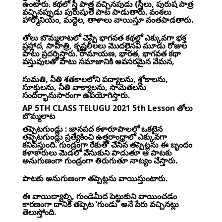
ఉంటారు. కథలో స్త్రీ పాత్ర వచ్చినపుడు (స్త్రీలు, పురుష పాత్ర
వచ్చినప్పుడు పురుషులే పాట పాడుతారు. వంశలు
హార్మోనియం, మద్దెల, తాళాలు వాయిస్తూ వంతపాడతారు.
తోలు బొమ్మలాటలో చెప్పే భాగవత కథల్లో ఎక్కువగా భక్త
ప్రహ్లాద, సాహిత్రి, కృష్ణలీలలు మొదలైనవి మూడు రోజుల
పాటు ప్రదర్శిస్తారు. రామాయణ, భారత, భాగవత కథా
వస్తువులతో పాటు సమాజానికి అవసరమైన వేమన,
సుమతి, నీతి శతకాలలోని పద్యాలను, శ్లోకాలను,
సూక్తులను, నీతి వాక్యాలను, సామెతలను
సందర్భానుసారంగా ఉపయోగిస్తారు.
AP 5TH CLASS TELUGU 2021 5th Lesson తోలు
బొమ్మలాట
తప్పెటగుండ్లు : జానపద కళారూపాలలో ఒకటైన
తప్పెటగుండ్లు ప్రత్యేకించి ఉత్తరాంధ్రాలో ఎక్కువగా
కనిపిస్తుంది. గుండ్రంగా రేకుతో చేసిన తప్పెట్లను ఈ బృందం
కళాకారులు మెడలో వేసుకుని పాడుతూ ఆ పాటకు
అనుగుణంగా గుండ్రంగా తిరుగుతూ నాట్యం చేస్తారు.
పాటకు అనుగుణంగా తప్పెట్లను వాయిస్తుంటారు.
ఈ వాయిద్యాల్ని, గుండెమీద పెట్టుకుని వాయించడం
కారణంగా దానికి తప్పెట ‘గుండు’ అనే పేరు వచ్చినట్లు
తెలుస్తోంది.