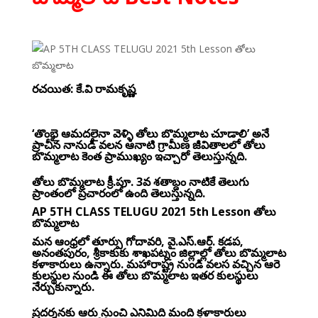
రచయిత
:
కే.వి రామకృష్ణ
‘తొంభై ఆమదలైనా వెళ్ళి తోలు బొమ్మలాట చూడాలి’ అనే
ప్రాచీన నానుడి వలన ఆనాటి గ్రామీణ జీవితాలలో తోలు
బొమ్మలాట కెంత ప్రాముఖ్యం ఇచ్చారో తెలుస్తున్నది.
తోలు బొమ్మలాట క్రీ.పూ. 3వ శతాబ్దం నాటికే తెలుగు
ప్రాంతంలో ప్రచారంలో ఉంది తెలుస్తున్నది.
AP 5TH CLASS TELUGU 2021 5th Lesson తోలు
బొమ్మలాట
మన ఆంధ్రలో తూర్పు గోదావరి, వై.ఎస్.ఆర్. కడప,
అనంతపురం, శ్రీకాకుకు శాఖపట్నం జిల్లాల్లో తోలు బొమ్మలాట
కళాకారులు ఉన్నారు. మహారాష్ట్ర నుండి వలస వచ్చిన ఆరె
కులస్థుల నుండి ఈ తోలు బొమ్మలాట ఇతర కులస్థులు
నేర్చుకున్నారు.
ప్రదర్శనకు ఆరు నుంచి ఎనిమిది మంది కళాకారులు