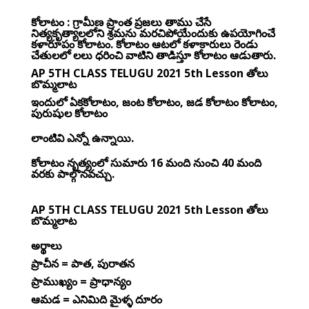
కోలాటం : గ్రామీణ ప్రాంత ప్రజలు తాము చేసే
నిత్యకృత్యాలలోని శ్రమను మరచిపోయేందుకు
ఉపయోగించే
కళారూపం కోలాటం. కోలాటం ఆటలో కళాకారులు రెండు
చేతులలో లలు ధరించి వాటిని తాడిస్తూ కోలాటం ఆడుతారు.
AP 5TH CLASS TELUGU 2021 5th Lesson తోలు
బొమ్మలాట
ఇందులో ఏకకోలాటం, జంట కోలాటం, జడ కోలాటం కోలాటం,
పురుషుల కోలాటం
లాంటివి ఎన్నో ఉన్నాయి.
కోలాటం నృత్యంలో సుమారు 16 మంది నుంచి 40 మంది
వరకు పాల్గొనవచ్చు.
AP 5TH CLASS TELUGU 2021 5th Lesson తోలు
బొమ్మలాట
అర్థాలు
ప్రాచీన = పాత, పురాతన
ప్రాముఖ్యం = ప్రాధాన్యం
ఆమడ = ఎనిమిది మైళ్ళ దూరం