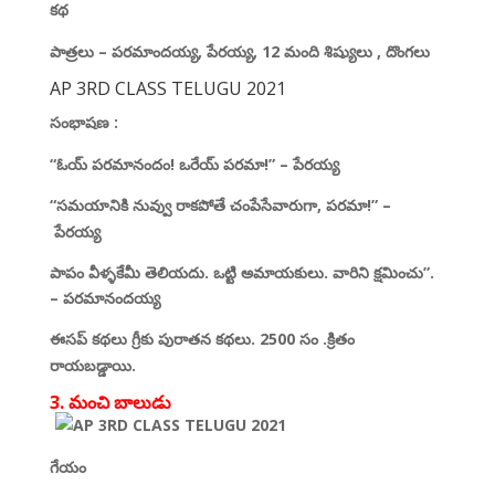
కథ
పాత్రలు
–
పరమాందయ్య
,
పేరయ్య
, 12
మంది శిష్యులు
,
దొంగలు
AP 3RD CLASS TELUGU 2021
సంభాషణ :
“ఓయ్ పరమానందం! ఒరేయ్ పరమా!”
–
పేరయ్య
“సమయానికి నువ్వు రాకపోతే చంపేసేవారుగా
,
పరమా!”
–
పేరయ్య
పాపం వీళ్ళకేమీ తెలియదు. ఒట్టి అమాయకులు. వారిని
క్షమించు”
.
–
పరమానందయ్య
ఈసప్ కథలు గ్రీకు పురాతన కథలు.
2500
సం
.
క్రితం
రాయబడ్డాయి.
3. మంచి బాలుడు
గేయం