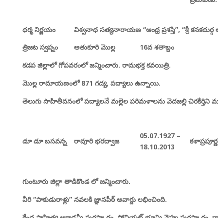
ధర్మ నిర్ణయం
విశ్వనాధ సత్యనారాయణ “
ఆంధ్ర ప్రశస్తి”, “
శ్రీ కనకదుర
త్రిజట స్వప్నం
ఆతుకూరి మొల్ల
16
వ శతాబ్దం
కడప జిల్లాలో గోపవరంలో జన్మించారు.
రామభక్త కవయిత్రి.
మొల్ల రామాయణంలో 871
గద్య,
పద్యాలు ఉన్నాయి.
తెలుగు సాహితీవనంలో పద్యాలనే మల్లెల పరిమళాలను వెదజల్లి చిరకీర్తిని మ
05.07.1927 –
డూ డూ బసవన్న
రావూరి భరద్వాజ
కళాప్రపూర్ణ
18.10.2013
గుంటూరు జిల్లా తాడికొండ లో జన్మించారు.
వీరి “
పాకుడురాళ్లు”
నవలకి జ్ఞానపీఠ్ అవార్డు లభించింది.
కేంద్ర సాహిత్య అకాడమీ పురస్కారం,
సోవియట్ భూమి నెహ్రు పురస్కారం,
రా