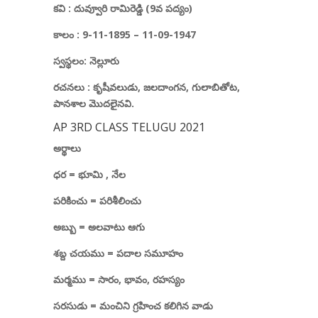
కవి : దువ్వూరి రామిరెడ్డి (9వ పద్యం)
కాలం : 9-11-1895 – 11-09-1947
స్వస్థలం: నెల్లూరు
రచనలు :
కృషీవలుడు
,
జలదాంగన
,
గులాబితోట
,
పానశాల
మొదలైనవి.
AP 3RD CLASS TELUGU 2021
అర్థాలు
ధర
=
భూమి
,
నేల
పరికించు
=
పరిశీలించు
అబ్బు
=
అలవాటు ఆగు
శబ్ద చయము
=
పదాల సమూహం
మర్మము
=
సారం
,
భావం
,
రహస్యం
సరసుడు
=
మంచిని గ్రహించ కలిగిన వాడు