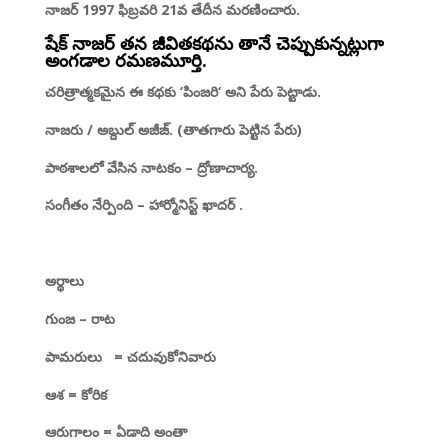
నాజర్ 1997 ఫిబ్రవరి 21వ తేదీన మరణించారు.
షేక్ నాజర్ తన జీవితకథను తానే చెప్పుకున్నట్లుగా
అంగడాల రమణమూర్తి.
చరిత్రాత్మకమైన ఈ కథకు
‘
పింజరి
‘
అని పేరు పెట్టాడు.
నాజరు
/
అబ్దుల్ అజీజ్.
(
తాతగారు పెట్టిన పేరు)
పాఠశాలలో వేసిన నాటకం
–
ద్రోణాచార్య.
సంగీతం నేర్పింది
–
హార్మోనిస్ట్ ఖాదర్
.
అర్థాలు
గుంజ – రాట
పామరులు
= చదువుకోనివారు
ఆశ = కోరిక
ఆరుగాలం = ఏడాది అంతా