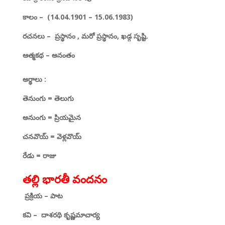
కాలం –
(14.04.1901 – 15.06.1983)
రచనలు –
ప్రస్థానం
,
మరో ప్రస్థానం
,
ఖడ్గ సృష్టి.
ఆత్మకథ
–
అనంతం
అర్థాలు
:
తెనుంగు
=
తెలుగు
అనుంగు
=
ప్రియమైన
చనవొయ్
=
వెళ్లవొయ్
రేడు
=
రాజు
తల్లి భారతీ వందనం
ప్రక్రియ – పాట
క
వి –
దాశరథి కృష్ణమాచార్య