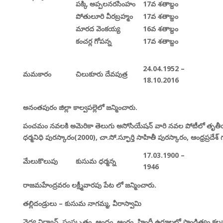
పక్కి అప్పలనరసింహం
17
వ శతాబ్దం
పోతులూరి వీరబ్రహ్మం
17
వ శతాబ్దం
మారద వెంకయ్య
16
వ శతాబ్దం
కంచర్ల గోపన్న
17
వ శతాబ్దం
24.04.1952 –
మమకారం
చిలుకూరు దేవపుత్ర
18.10.2016
అనంతపురం జిల్లా కాల్వపల్లెలో జన్మించారు.
పంచమం నవలకి అమెరికా తెలుగు అసోసియేషన్ వారి నవల పోటీలో త
ధర్మనిధి పురస్కారం(2000),
చా.
సో.
స్ఫూర్తి సాహితీ పురస్కారం,
ఆంధ్రప్రదేశ
17.03.1900 –
మేలుకొలుపు
కుసుమ ధర్మన్న
1946
రాజమహేంద్రవరం లక్ష్మీవారపు పేట లో జన్మించారు.
తల్లిదండ్రులు –
కుసుమ నాగమ్మ,
వీరాస్వామి
వైద్య విద్వాన్,
సంస్కృతం,
ఆంధ్రం,
ఆంగ్లం,
హిందీ ఉర్దూలలో పాండిత్యం కల