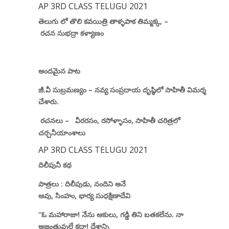
AP 3RD CLASS TELUGU 2021
తెలుగు లో తొలి కవయిత్రి తాళ్ళపాక తిమ్మక్క
, –
రచన
సుభద్రా కళ్యాణం
అందమైన పాట
జీ.వీ సుబ్రమణ్యం
–
నవ్య సంప్రదాయ
దృష్ఠిలో సాహితీ విమర్శ
చేశారు.
రచనలు –
వీరరసం
,
రసోళ్ళాసం
,
సాహితీ చరిత్రలో
చర్చనీయాంశాలు
AP 3RD CLASS TELUGU 2021
దిలీపునీ కథ
పాత్రలు
:
దిలీపుడు
,
నందిని అనే
ఆవు
,
సింహం
,
భార్య
సుధక్షిణాదేవి
“ఓ మహారాజా! నేను ఆకులు
,
గడ్డి తిని బతకలేను. నా
అజంతువులే కదా! దేశాన్ని