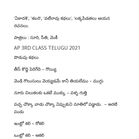
‘
ఏకాదశి
‘, ‘
శబరి
‘, ‘
వటీరావు కథలు
‘, ‘
లక్కపిడతలు ఆయన
రచనలు.
పాత్రలు
:
సూరి
,
సీతి
,
వెంకీ
AP 3RD CLASS TELUGU 2021
పొడుపు కథలు
తీస్ కొద్ది పెరిగేది
–
గొయ్యి
వెండి గొలుసులు వెయ్యడమే
కానీ తియలేము
–
ముగ్గు
నూరు చిలుకలకు ఒకటే ముక్కు
–
పళ్ళ గుత్తి
పచ్చ చొక్కా వాడు చొక్కా
విప్పుకుని నూతిలో పడ్డాడు.
–
అరటి
పండు
ఇంట్లో కలి
–
రోకలి
ఒంట్లో కలి
–
ఆకలి