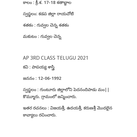
కాలం : క్రీ.శ. 17-18 శతాబ్దాల
స్వస్థలం: కడప జిల్లా రాయచోటి
శతకం :
గువ్వల చెన్న శతకం
మకుటం : గువ్వల చెన్న
AP 3RD CLASS TELUGU 2021
కవి : పాపయ్య శాస్త్రి
జననం : 12-06-1992
స్వస్థలం : గుంటూరు జిల్లాలోని పెదనందిపాడు మం
||
కొమ్మూరు. గ్రామంలో జన్మించారు.
ఇతర రచనలు :
విజయశ్రీ
,
ఉదయశ్రీ
,
కరుణశ్రీ
మొదలైన
కావ్యాలు రచించారు.