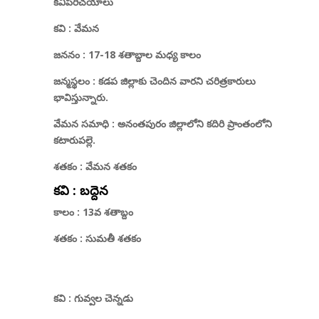
కవిపరిచయాలు
కవి : వేమన
జననం : 17-18 శతాబ్దాల మధ్య కాలం
జన్మస్థలం : కడప జిల్లాకు చెందిన వారని చరిత్రకారులు
భావిస్తున్నారు.
వేమన సమాధి : అనంతపురం జిల్లాలోని కదిరి ప్రాంతంలోని
కటారుపల్లె.
శతకం :
వేమన శతకం
కవి : బద్దెన
కాలం : 13వ శతాబ్దం
శతకం :
సుమతీ శతకం
కవి : గువ్వల చెన్నడు