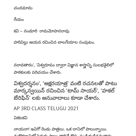
చందమామ
గేయం
కవి – నండూరి
రామమోహనరావు
హరివిల్లు
ఆయన రచించిన బాలగేయాల సంపుటం.
నరావతారం
‘, ‘
విశ్వరూపం
ద్వారా విజ్ఞాన శాస్త్రాన్ని సులభశైలిలో
పాఠకులకు పరిచయం చేశారు.
విశ్వదర్శనం
‘, ‘
అక్షరయాత్ర
‘
వంటి రచనలతో పాటు
మార్కన్వయిన్ రచించిన
‘
టామ్ సాయర్
‘, ‘
హకల్
బేరిఫిన్
‘
లకు అనువాదాలు
కూడా చేశారు.
AP 3RD CLASS TELUGU 2021
వికటకవి
నాయనా! ఇవిగో రెండు
పాత్రలు. ఒక దానిలో పాలున్నాయి.
మరొకదానిలో పెరుగు పాలు తాగితే గొప్ప పండితుడివవుతావు.