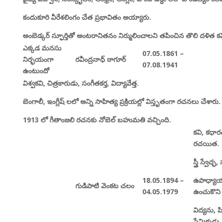
కందుకూరి వీరేశలింగం చేత ప్రభావితం అయ్యారు.
అంబెడ్కర్ స్ఫూర్తితో అంటరానితనం నిర్ములించాలని తపించిన తొలి దళిత కవ
ఎక్కడ మనసు
07.05.1861 –
నిర్భయంగా
రవీంద్రనాధ్ ఠాగూర్
07.08.1941
ఉంటుందో
విశ్వకవి,
చిత్రకారుడు,
సంగీతకర్త,
విద్యావేత్త.
బెంగాలీ,
ఇంగ్లీష్ లలో అన్ని సాహిత్య ప్రక్రియల్లో విస్తృతంగా రచనలు చేశారు.
1913
లో గీతాంజలి రచనకు నోబెల్ బహుమతి వచ్చింది.
కవి,
కధా
రచయిత.
స్త్రీ స్వేచ్ఛ,
18.05.1894 –
ఉపాధ్యాయ
గుడిపాటి వెంకట చలం
04.05.1979
ఉంచుకొని
విద్యను,
ప
ప్రేమికుడు.