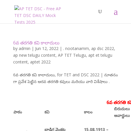
6వ తరగతి కవి కాలాదులు
by
admin
|
Jun 12, 2022
|
. nootanamm
,
ap dsc 2022
,
ap new telugu content
,
AP TET Telugu
,
apt et telugu
content
,
aptet 2022
6వ తరగతి కవి కాలాదులు, for TET and DSC 2022 | నూతనం
గా ప్రవేశ పెట్టిన ఆరవ తరగతి కవులు మరియు వారి విశేషాలు .
6వ తరగతి కవ
బిరుదులు 
పాఠం
కవి
కాలం
అవార్డులు
బాడిగ వెంకట
15.08.1913 –