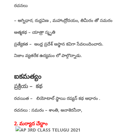
రచనలు
–
అగ్నిధార
,
రుధ్రవిణ
,
మహాంద్రోదయం
,
తిమీరం
తో సమరం
ఆత్మకథ
–
యాత్రా స్మృతి
ప్రత్యేకత –
ఆంధ్ర ప్రదేశ్ ఆస్థాన కవిగా
సేవలందించారు.
నిజాం వ్యతరేక
ఉద్యమం లో పాల్గొన్నాడు.
ఐకమత్యం
ప్రక్రియ – కథ
రచయిత –
లియోటాల్
స్థాయి రష్యన్ కథ ఆధారం
.
రచనలు
:
సమరం
–
శాంతి
,
అనాకెరనీనా
,
2. మర్యాద చేద్దాం