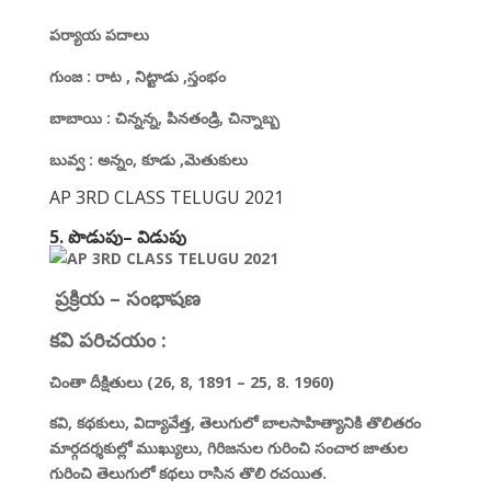
పర్యాయ పదాలు
గుంజ
:
రాట
,
నిట్టాడు
,
స్తంభం
బాబాయి
:
చిన్నన్న
,
పినతండ్రి
,
చిన్నాబ్బ
బువ్వ
:
అన్నం
,
కూడు
,
మెతుకులు
AP 3RD CLASS TELUGU 2021
5. పొడుపు
–
విడుపు
ప్రక్రియ
–
సంభాషణ
కవి పరిచయం
:
చింతా దీక్షితులు (26
,
8
,
1891 – 25
,
8. 1960)
కవి
,
కథకులు
,
విద్యావేత్త
,
తెలుగులో బాలసాహిత్యానికి తొలితరం
మార్గదర్శకుల్లో ముఖ్యులు
,
గిరిజనుల గురించి సంచార జాతుల
గురించి తెలుగులో కథలు రాసిన తొలి రచయిత.