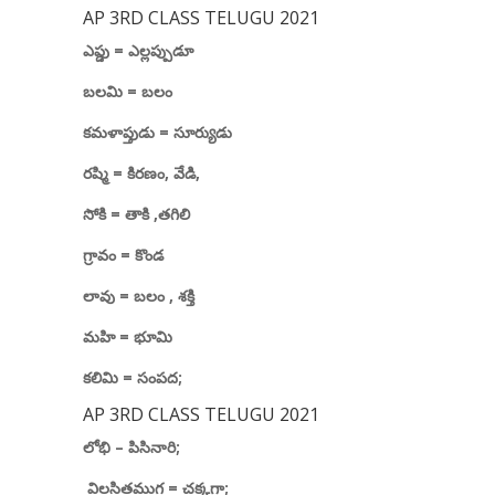
AP 3RD CLASS TELUGU 2021
ఎప్డు
=
ఎల్లప్పుడూ
బలమి
=
బలం
కమళాప్తుడు
=
సూర్యుడు
రష్మి
=
కిరణం
,
వేడి
,
సోకి
=
తాకి
,
తగిలి
గ్రావం
=
కొండ
లావు
=
బలం
,
శక్తి
మహి
=
భూమి
కలిమి = సంపద
;
AP 3RD CLASS TELUGU 2021
లోభి – పిసినారి
;
విలసితముగ = చక్కగా
;