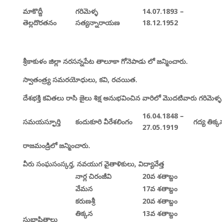
మాకొద్దీ
గరిమెళ్ళ
14.07.1893 –
తెల్లదొరతనం
సత్యన్నారాయణ
18.12.1952
శ్రీకాకుళం జిల్లా నరసన్నపేట తాలూకా గోనెపాడు లో జన్మించారు.
స్వాతంత్ర్య సమరయోధులు,
కవి,
రచయిత.
దేశభక్తి కవితలు రాసి జైలు శిక్ష అనుభవించిన వారిలో మొదటివారు గరిమెళ్ళ
16.04.1848 –
సమయస్ఫూర్తి
కందుకూరి వీరేశలింగం
గద్య తిక్క
27.05.1919
రాజమండ్రిలో జన్మించారు.
వీరు సంఘసంస్కర్త,
నవయుగ వైతాళికులు,
విద్యావేత్త
నార్ల చిరంజీవి
20
వ శతాబ్దం
వేమన
17
వ శతాబ్దం
కరుణశ్రీ
20
వ శతాబ్దం
తిక్కన
13
వ శతాబ్దం
సుభాషితాలు