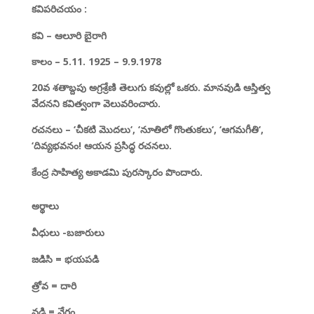
కవిపరిచయం
:
కవి – ఆలూరి బైరాగి
కాలం – 5.11. 1925 – 9.9.1978
20వ శతాబ్దపు అగ్రశ్రేణి తెలుగు కవుల్లో ఒకరు. మానవుడి ఆస్తిత్వ
వేదనని కవిత్వంగా
వెలువరించారు.
రచనలు –
‘
చీకటి మొదలు
‘, ‘
నూతిలో గొంతుకలు
‘, ‘
ఆగమగీతి
‘,
‘
దివ్యభవనం!
ఆయన ప్రసిద్ధ రచనలు.
కేంద్ర సాహిత్య అకాడమి పురస్కారం పొందారు.
అర్థాలు
వీధులు -బజారులు
జడిసి = భయపడి
త్రోవ = దారి
వడి = వేగం