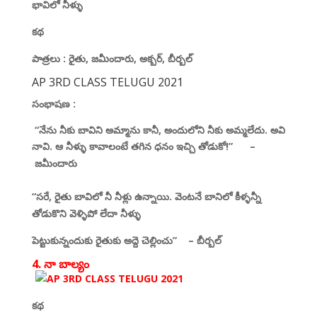
భావిలో నీళ్ళు
కథ
పాత్రలు
:
రైతు
,
జమీందారు
,
అక్బర్
,
బీర్బల్
AP 3RD CLASS TELUGU 2021
సంభాషణ :
“
నేను నీకు బావిని అమ్మాను కానీ
,
అందులోని నీకు అమ్మలేదు. అవి
నావి. ఆ నీళ్ళు కావాలంటే తగిన ధనం ఇచ్చి తోడుకో!”
–
జమీందారు
“సరే
,
రైతు బావిలో నీ నీళ్లు ఉన్నాయి. వెంటనే బానిలో కీళ్ళన్నీ
తోడుకొని వెళ్ళిపో లేదా నీళ్ళు
పెట్టుకున్నందుకు రైతుకు అద్దె చెల్లించు”
–
బీర్బల్
4. నా బాల్యం
కథ