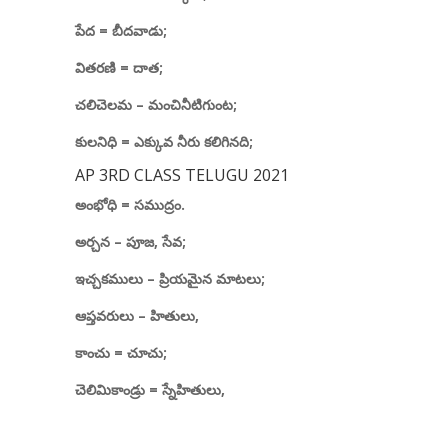
పేద = బీదవాడు
;
వితరణి = దాత
;
చలిచెలమ – మంచినీటిగుంట
;
కులనిధి = ఎక్కువ నీరు కలిగినది
;
AP 3RD CLASS TELUGU 2021
అంభోధి = సముద్రం.
అర్చన – పూజ
,
సేవ
;
ఇచ్చకములు – ప్రియమైన మాటలు
;
ఆప్తవరులు – హితులు
,
కాంచు = చూచు
;
చెలిమికాండ్రు = స్నేహితులు
,