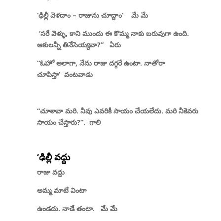
‘
ఢిల్లీ వెళదాం – రాజును చూద్దాం
‘
మే మే
‘
సరే వెళ్ళు
,
కాని ముందు ఈ కొమ్మ నాకు బరువుగా ఉంది.
ఆకులన్నీ తినేసెయ్యవా
?”
ఏరు
“ఓహో అలాగా
,
నేను రాజు దగ్గరే ఉంటా. నాతోరా
చూపిస్తా
‘
వంటవాడు
“చూశావా మరి. నీవు ఎవరికీ సాయం చేయలేదు. మరి నీకెవరు
సాయం చేస్తారు
?”.
గాలి
‘
ఢిల్లీ వద్దు
రాజు వద్దు
అమ్మ మాటే వింటా
ఉండదు. నాడే తంటా
.
మే మే