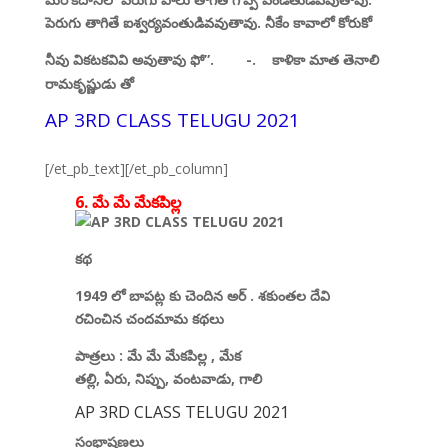
పెరుగు తాగితే ఐశ్వర్యవంతుడివవుతావు. నీకేం కావాలో కోరుకో
నీవు వికటకవివి అవుతావు ఫో”
. -.
కాళికా మాత తెనాలి
రామకృష్ణుడు
తో
AP 3RD CLASS TELUGU 2021
[/et_pb_text][/et_pb_column]
6. మే మే మేకపిల్ల
కథ
1949
లో బాపట్ల కు చెందిన అర్
.
శకుంతల దేవి
రచించిన
చందమామ కథలు
పాత్రలు
:
మే మే
మేకపిల్ల
,
మేక
తల్లి
,
ఏరు
,
నిప్పు
,
వంటవాడు
,
గాలి
AP 3RD CLASS TELUGU 2021
సంభాషణలు