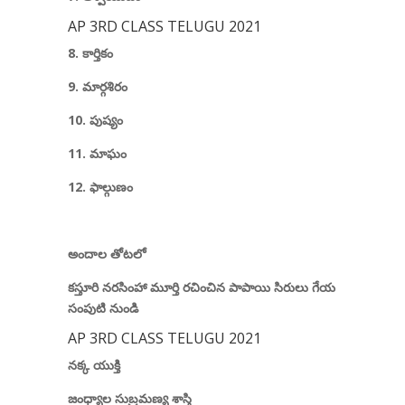
AP 3RD CLASS TELUGU 2021
8. కార్తికం
9. మార్గశిరం
10. పుష్యం
11. మాఘం
12. ఫాల్గుణం
అందాల తోటలో
కస్తూరి నరసింహా మూర్తి రచించిన
పాపాయి సిరులు గేయ
సంపుటి
నుండి
AP 3RD CLASS TELUGU 2021
నక్క యుక్తి
జంధ్యాల సుబ్రమణ్య శాస్త్రి