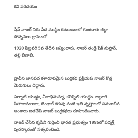
కవి పరిచయం
షేన్ నాజర్ నిరు పేద ముస్లిం కుటుంబంలో గుంటూరు జిల్లా
పొన్నెనలు గ్రామంలో
1920 ఫిబ్రవరి 5వ తేదీన జన్మించారు. నాజర్ తండ్రి షేక్ మస్తాన్
,
తల్లి బీనాబీ.
ప్రాచీన జానపద కళారూపమైన బుర్రకథ ప్రక్రియకు నాజర్ కొత్త
మెరుగులు దిద్దారు.
పల్నాటి యుద్ధం
,
వీరాభిమన్యు
,
బొబ్బిలి యుద్ధం. అల్లూరి
సీతారామరాజు
,
బెంగాల్ కరువు వంటి ఇతి వృత్తాలలో సమకాలీన
అంశాలు జతచేసి నాజర్ బుర్రకథలు రూపొందించారు.
నాజర్ చేసిన కృషిని గుర్తించి భారత ప్రభుత్వం 1986లో పద్మశ్రీ
పురస్కారంతో సత్కరించింది.