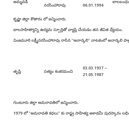
అమ్మవడి
బాలబంధు
నరసింహారావు
06.01.1994
కృష్ణా జిల్లా కౌతారం లో జన్మించారు.
బాలసాహిత్యాన్ని ఉద్యమ స్పూర్తితో వ్యాప్తి చేయడం తన జీవిత ధ్యేయం.
వింజమూరి లక్ష్మీనరసింహారావు రాసిన “
అనార్కలి”
నాటకంలో అనార్కలి పాత్
03.03.1937 –
తృప్తి
సత్యం శంకరమంచి
21.05.1987
గుంటూరు జిల్లా అమరావతిలో జన్మించారు.
1979
లో “
అమరావతి కధలు”
కు రాష్ట్ర సాహిత్య అకాడమీ పురస్కారం లభిం