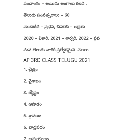
పంచాంగం
–
అయిదు అంగాలు కలది
.
తెలుగు సంవత్సరాలు
– 60
మొదటిది
–
ప్రభవ
,
చివరిది
–
అక్షయ
2020 –
వికారి
, 2021 –
శార్వరి
, 202
2
–
ప్లవ
మన తెలుగు వారికి ప్రత్యేకమైన
నెలలు
AP 3RD CLASS TELUGU 2021
1. చైత్రం
2. వైశాఖం
3. జ్యేష్టం
4. ఆషాఢం
5. శ్రావణం
6. భాద్రపదం
7. ఆశ్వయుజం