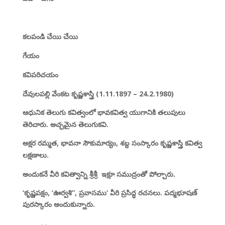
కలపండి చేయి చేయి
గేయం
కవిపరిచయం
దేవులపల్లి వేంకట కృష్ణశాస్త్రి (1.11.1897 – 24.2.1980)
ఆధునిక తెలుగు కవిత్వంలో భావకవిత్వ యుగానికి తలుపులు
తెరిచారు. అచ్చమైన తెలుగుకవి.
అక్షర రమ్మత
,
భావనా సౌకుమార్యం
,
శబ్ద సంస్కారం కృష్ణశాస్త్రి కవిత్వ
లక్షణాలు.
అందుకనే వీరి కవిత్వాన్ని శ్రీశ్రీ
ఇక్షూ సముద్రంతో పోల్చారు.
‘
కృష్ణపక్షం
, ‘
ఊర్వశి”
,
ప్రవాసము
‘
వీరి ప్రసిద్ధ రచనలు. పద్మభూషణ్
పురస్కారం అందుకున్నారు.