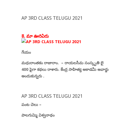
AP 3RD CLASS TELUGU 2021
8. మా ఊరి
ఏరు
గేయం
మధురాంతకం రాజారాం.
–
రాయలసీమ సంస్కృతి లై
400
పైగా కథలు రాశారు.
కేంద్ర సాహిత్య అకాడమీ అవార్డు
అందుకున్నరు
.
AP 3RD CLASS TELUGU 2021
పంట చెలు
–
పాలగుమ్మి విశ్వనాథం