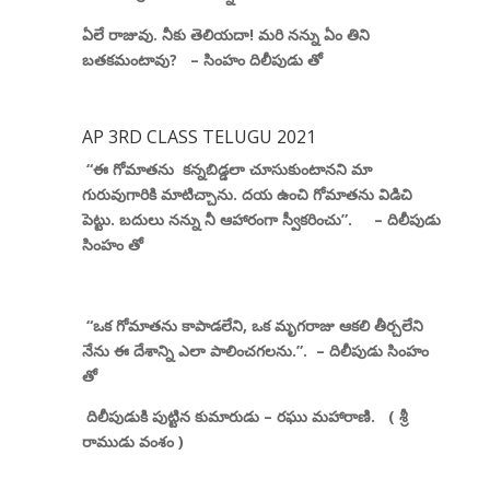
ఏలే రాజువు. నీకు తెలియదా! మరి నన్ను ఏం తిని
బతకమంటావు
? –
సింహం దిలీపుడు తో
AP 3RD CLASS TELUGU 2021
“ఈ గోమాతను
కన్నబిడ్డలా చూసుకుంటానని మా
గురువుగారికి మాటిచ్చాను. దయ ఉంచి గోమాతను విడిచి
పెట్టు. బదులు నన్ను నీ ఆహారంగా స్వీకరించు”.
–
దిలీపుడు
సింహం తో
“ఒక గోమాతను కాపాడలేని
,
ఒక మృగరాజు ఆకలి తీర్చలేని
నేను ఈ దేశాన్ని ఎలా పాలించగలను.”
. –
దిలీపుడు సింహం
తో
దిలీపుడుకి పుట్టిన కుమారుడు
–
రఘు మహారాణి.
(
శ్రీ
రాముడు వంశం
)