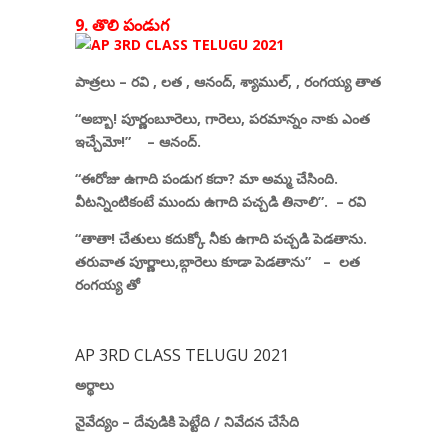
9. తొలి పండుగ
పాత్రలు
–
రవి
,
లత
,
ఆనంద్
,
శ్యాముల్
, ,
రంగయ్య తాత
“
అబ్బా! పూర్ణంబూరెలు
,
గారెలు
,
పరమాన్నం నాకు ఎంత
ఇచ్చేమో!”
– ఆనంద్.
“ఈరోజు ఉగాది పండుగ కదా
?
మా అమ్మ చేసింది.
వీటన్నింటికంటే ముందు ఉగాది పచ్చడి తినాలి”.
– రవి
“తాతా! చేతులు కదుక్కో నీకు ఉగాది పచ్చడి పెడతాను.
తరువాత పూర్ణాలు
,
బ్గారెలు కూడా పెడతాను”
–
లత
రంగయ్య తో
AP 3RD CLASS TELUGU 2021
అర్థాలు
నైవేద్యం
–
దేవుడికి పెట్టేది
/
నివేదన చేసేది