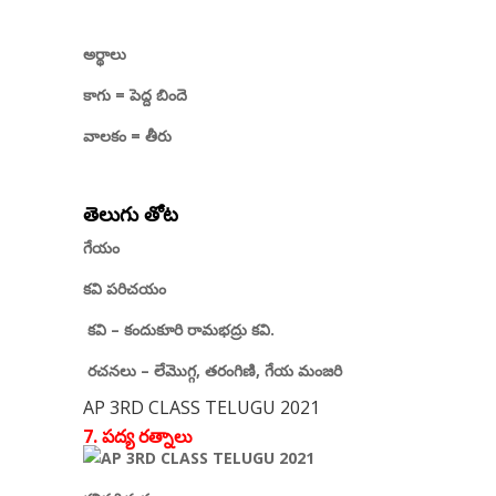
అర్థాలు
కాగు
=
పెద్ద బిందె
వాలకం
=
తీరు
తెలుగు తోట
గేయం
కవి పరిచయం
కవి – కందుకూరి రామభద్రు కవి.
రచనలు –
లేమొగ్గ
,
తరంగిణి
,
గేయ మంజరి
AP 3RD CLASS TELUGU 2021
7. పద్య రత్నాలు