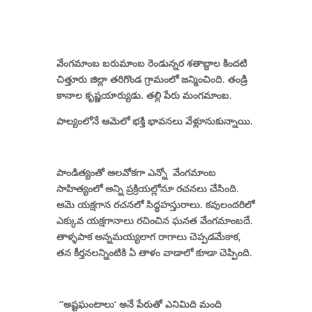
వేంగమాంబ బరుమాంబ రెండున్నర శతాబ్దాల కిందటి
చిత్తూరు జిల్లా తరిగొండ గ్రామంలో జన్మించింది. తండ్రి
కానాల కృష్ణయార్యుడు. తల్లి పేరు మంగమాంబ.
పాల్యంలోనే ఆమెలో భక్తి భావనలు వేళ్లూనుకున్నాయి.
పాండిత్యంతో అలవోకగా ఎన్నో
వేంగమాంబ
సాహిత్యంలో అన్ని ప్రక్రియల్లోనూ రచనలు చేసింది.
ఆమె యక్షగాన రచనలో సిద్ధహస్తురాలు. కవులందరిలో
ఎక్కువ యక్షగానాలు రచించిన ఘనత వేంగమాంబదే.
తాళ్ళపాక అన్నమయ్యలాగ రాగాలు చెప్పడమేకాక
,
తన కీర్తనలన్నింటికి ఏ తాళం వాడాలో కూడా చెప్పింది.
“
అష్టఘంటాలు
‘
అనే పేరుతో ఎనిమిది మంది