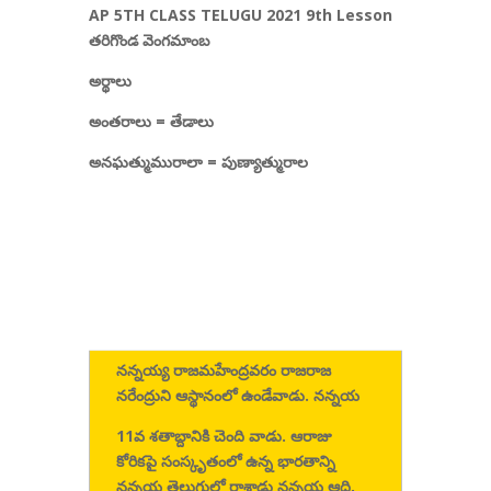
AP 5TH CLASS TELUGU 2021 9th Lesson
తరిగొండ వెంగమాంబ
అర్థాలు
అంతరాలు
=
తేడాలు
అనఘత్ముమురాలా
=
పుణ్యాత్మురాల
నన్నయ్య రాజమహేంద్రవరం రాజరాజ
నరేంద్రుని ఆస్థానంలో ఉండేవాడు. నన్నయ
11
వ శతాబ్దానికి చెంది వాడు. ఆరాజు
కోరికపై సంస్కృతంలో ఉన్న భారతాన్ని
నన్నయ
తెలుగులో రాశాడు నన్నయ
ఆది
,