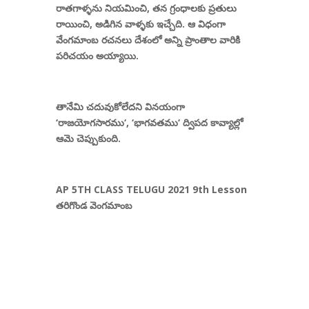
రాతగాళ్ళను నియమించి
,
తన గ్రంధాలకు ప్రతులు
రాయించి
,
అడిగిన వాళ్ళకు ఇచ్చేది. ఆ విధంగా
వేంగమాంబ రచనలు దేశంలో అన్ని ప్రాంతాల వారికి
పరిచయం అయ్యాయి.
తానేమి చదువుకోలేదని వినయంగా
‘
రాజయోగసారము
‘, ‘
భాగవతము
‘
ద్విపద కావ్యాల్లో
ఆమె చెప్పుకుంది.
AP 5TH CLASS TELUGU 2021 9th Lesson
తరిగొండ వెంగమాంబ