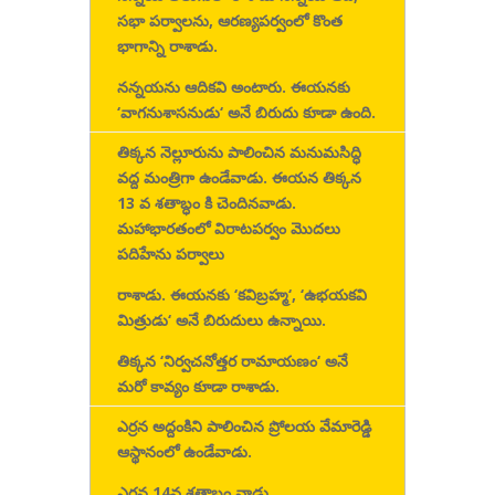
సభా పర్వాలను
,
ఆరణ్యపర్వంలో కొంత
భాగాన్ని
రాశాడు.
నన్నయను ఆదికవి అంటారు. ఈయనకు
‘
వాగనుశాసనుడు
‘
అనే బిరుదు కూడా ఉంది.
తిక్కన
నెల్లూరును పాలించిన మనుమసిద్ధి
వద్ద మంత్రిగా ఉండేవాడు. ఈయన తిక్కన
13
వ శతాబ్ధం కి చెందినవాడు.
మహాభారతంలో
విరాటపర్వం మొదలు
పదిహేను పర్వాలు
రాశాడు. ఈయనకు
‘
కవిబ్రహ్మ
‘, ‘
ఉభయకవి
మిత్రుడు
‘
అనే బిరుదులు ఉన్నాయి.
తిక్కన
‘
నిర్వచనోత్తర రామాయణం
‘
అనే
మరో కావ్యం కూడా రాశాడు.
ఎర్రన అద్దంకిని పాలించిన ప్రోలయ వేమారెడ్డి
ఆస్థానంలో ఉండేవాడు.
ఎర్రన
14
వ శతాబ్దం వాడు.