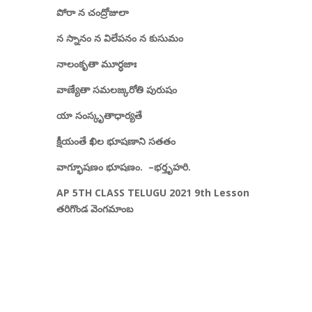
పోరా న చంద్రోజులా
న స్నానం న విలేపనం న కుసుమం
నాలంకృతా మూర్ధజాః
వాణ్యేతా సమలజ్కరోతి పురుషం
యా సంస్కృతాధార్యతే
క్షీయంతే ఖిల భూషణాని సతతం
వాగ్భూషణం భూషణం.
–
భర్తృహరి
.
AP 5TH CLASS TELUGU 2021 9th Lesson
తరిగొండ వెంగమాంబ