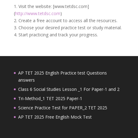
1. Visit the website: [www.tetdsc.com]
(
http://www.tetdsc.com
)
2. Create a free account to access all the resources.
3. Choose your desired practice test or study material.
4. Start practicing and track your progress.
AP TET 2025 English Practice test Questions
answers
Class 6 Social Studies Lesson _1 For Paper-1 and 2
Tri-Method_1 TET 2025 Paper-1
Science Practice Test for PAPER_2 TET 2025
AP TET 2025 Free English Mock Test