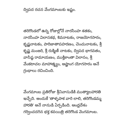
ద్విపద రచన వేంగమాంబకు ఇష్టం.
తరిగొండలో ఉన్న రోజుల్లోనే
నారసింహ శతకం
,
నారసింహ విలాసకథ
,
శివనాటకం
,
రాజయోగసారం
,
కృష్ణనాటకం
,
పారిజాతాపహరణం
,
చెంచునాటకం
,
శ్రీ
కృష్ణ మంజరి
,
శ్రీ రుక్మిణీ నాటకం
,
ద్విపద భాగవతం
,
వాసిష్ఠ రామాయణం
,
ముక్తికాంతా విలాసం
,
శ్రీ
వేంకటాచల మాహాత్మ్యం
,
అష్టాంగ యోగసారం
అనే
గ్రంథాలు రచించింది.
వేంగమాంబ ప్రతిరోజు శ్రీనివాసుడికి ముత్యాలహారతి
ఇచ్చేది. అందుకే
‘
తాళ్ళపాక వారి లాలి
,
తరిగొండమ్మ
హారతి
‘
అనే నానుడి ఏర్పడింది. ఆంధ్రదేశం
గర్వించదగిన భక్త కవయిత్రి తరిగొండ వెంగమాంబ.