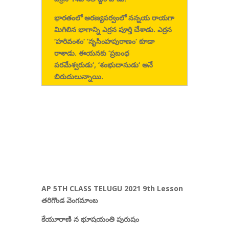
భారతంలో
అరణ్యపర్వంలో నన్నయ రాయగా
మిగిలిన భాగాన్ని
ఎర్రన పూర్తి చేశాడు. ఎర్రన
‘
హరివంశం
‘ ‘
నృసింహపురాణం
‘
కూడా
రాశాడు. ఈయనకు
‘
ప్రబంధ
పరమేశ్వరుడు
‘, ‘
శంభుదాసుడు
‘
అనే
బిరుదులున్నాయి.
AP 5TH CLASS TELUGU 2021 9th Lesson
తరిగొండ వెంగమాంబ
కేయూరాణి న భూషయంతి పురుషం