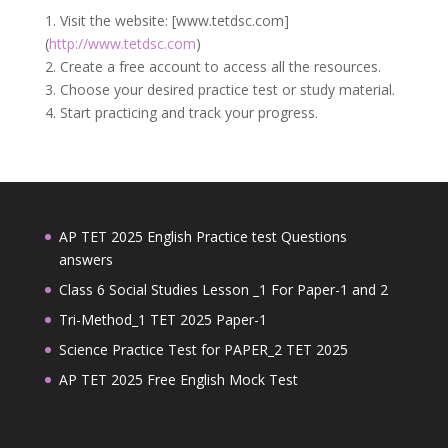
1. Visit the website: [www.tetdsc.com]
(
http://www.tetdsc.com
)
2. Create a free account to access all the resources.
3. Choose your desired practice test or study material.
4. Start practicing and track your progress.
AP TET 2025 English Practice test Questions
answers
Class 6 Social Studies Lesson _1 For Paper-1 and 2
Tri-Method_1 TET 2025 Paper-1
Science Practice Test for PAPER_2 TET 2025
AP TET 2025 Free English Mock Test