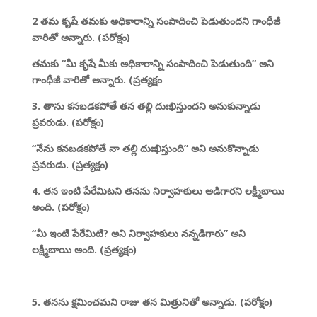
2 తమ కృషే తమకు అధికారాన్ని సంపాదించి పెడుతుందని గాంధీజీ
వారితో అన్నారు. (పరోక్షం)
తమకు “మీ కృషే మీకు అధికారాన్ని సంపాదించి పెడుతుంది” అని
గాంధీజీ వారితో అన్నారు. (ప్రత్యక్షం
3. తాను కనబడకపోతే తన తల్లి దుఃఖిస్తుందని అనుకున్నాడు
ప్రవరుడు. (పరోక్షం)
“నేను కనబడకపోతే నా తల్లి దుఃఖిస్తుంది” అని అనుకొన్నాడు
ప్రవరుడు. (ప్రత్యక్షం)
4. తన ఇంటి పేరేమిటని తనను నిర్వాహకులు అడిగారని లక్ష్మీబాయి
అంది. (పరోక్షం)
“మీ ఇంటి పేరేమిటి? అని నిర్వాహకులు నన్నడిగారు” అని
లక్ష్మీబాయి అంది. (ప్రత్యక్షం)
5. తనను క్షమించమని రాజు తన మిత్రునితో అన్నాడు. (పరోక్షం)