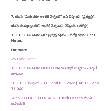
7. టీచర్ “మీరందరూ ఇంటికి వెళ్ళండి” అని చెప్పింది. (ప్రత్యక్షం)
టీచర్ మమ్మల్నందరినీ ఇంటికి వెళ్ళమని చెప్పింది. (పరోక్షం)
TET DSC GRAMMAR : ప్రత్యక్ష కధనం – పరోక్ష కధనం Best
Notes
For more
My Class Notes
TET DSC GRAMMAR Best Notes కర్తరీ వాక్యము – కర్మణీ
వాక్యము
TET DSC
సంధులు –
TET and DSC 2022 | AP TET adn
TS DSC
AP 5TH CLASS TELUGU 2021 10th Lesson
మంచి
బహుమతి