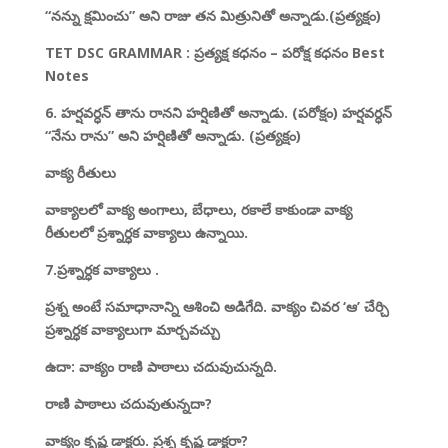
“నన్ను క్షమించు” అని రాజు తన మిత్రునితో అన్నాడు.(ప్రత్యక్షం)
TET DSC GRAMMAR : ప్రత్యక్ష కధనం – పరోక్ష కధనం Best
Notes
6. హర్షవర్ధన్ తాను రానని హర్షిణితో అన్నాడు. (పరోక్షం) హర్షవర్ధన్
“నేను రాను” అని హర్షిణితో అన్నాడు. (ప్రత్యక్షం)
వాక్య రీతులు
వాక్యాలలో వాక్య అంగాలు, బేధాలు, రకాలే కాకుండా వాక్య
రీతులలో ప్రశ్నార్ధక వాక్యాలు ఉన్నాయి.
7.ప్రశ్నార్ధక వాక్యాలు .
ప్రశ్న అంటే సమాధానాన్ని ఆశించి అడిగేది. వాక్యం చివర ‘ఆ’ చేర్చి
ప్రశ్నార్ధక వాక్యాలుగా మార్చవచ్చు
ఉదా: వాక్యం రాణి పాఠాలు చదువుచున్నది.
రాణి పాఠాలు చదువుతున్నదా?
వాక్యం కృష్ణ డాక్టరు. ప్రశ్న కృష్ణ డాక్టరా?