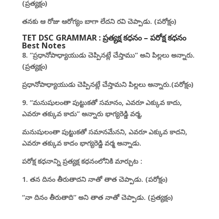
(ప్రత్యక్షం)
తనకు ఆ రోజు ఆరోగ్యం బాగా లేదని రవి చెప్పాడు. (పరోక్షం)
TET DSC GRAMMAR : ప్రత్యక్ష కధనం – పరోక్ష కధనం
Best Notes
8. “ప్రధానోపాధ్యాయుడు చెప్పినట్లే చేస్తాము” అని పిల్లలు అన్నారు.
(ప్రత్యక్షం)
ప్రధానోపాధ్యాయుడు చెప్పినట్లే చేస్తామని పిల్లలు అన్నారు.(పరోక్షం)
9. “మనుషులంతా పుట్టుకతో సమానం, ఎవరూ ఎక్కువ కాదు,
ఎవరూ తక్కువ కాదు” అన్నారు భాగ్యరెడ్డి వర్మ,
మనుషులంతా పుట్టుకతో సమానమేనని, ఎవరూ ఎక్కువ కాదని,
ఎవరూ తక్కువ కాదం భాగ్యరెడ్డి వర్మ అన్నాడు.
పరోక్ష కధనాన్ని ప్రత్యక్ష కధనంలోనికి మార్చుట :
1. తన దినం తీరుతాదని నాతో తాత చెప్పాడు. (పరోక్షం)
“నా దినం తీరుతాది” అని తాత నాతో చెప్పాడు. (ప్రత్యక్షం)