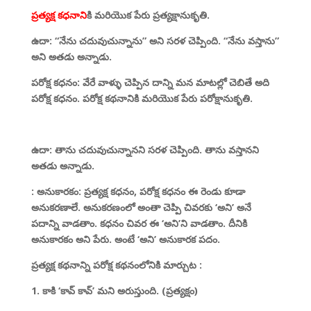
ప్రత్యక్ష కధనాని
కి మరియొక పేరు ప్రత్యక్షానుకృతి.
ఉదా: “నేను చదువుచున్నాను” అని సరళ చెప్పింది. “నేను వస్తాను”
అని అతడు అన్నాడు.
పరోక్ష కధనం: వేరే వాళ్ళు చెప్పిన దాన్ని మన మాటల్లో చెబితే అది
పరోక్ష కధనం. పరోక్ష కథనానికి మరియొక పేరు పరోక్షానుకృతి.
ఉదా: తాను చదువుచున్నానని సరళ చెప్పింది. తాను వస్తానని
అతడు అన్నాడు.
: అనుకారకం: ప్రత్యక్ష కధనం, పరోక్ష కధనం ఈ రెండు కూడా
అనుకరణాలే. అనుకరణంలో అంతా చెప్పి చివరకు ‘అని’ అనే
పదాన్ని వాడతాం. కధనం చివర ఈ ‘అని’ని వాడతాం. దీనికి
అనుకారకం అని పేరు. అంటే ‘అని’ అనుకారక పదం.
ప్రత్యక్ష కథనాన్ని పరోక్ష కథనంలోనికి మార్చుట :
1. కాకి ‘కావ్ కావ్’ మని అరుస్తుంది. (ప్రత్యక్షం)